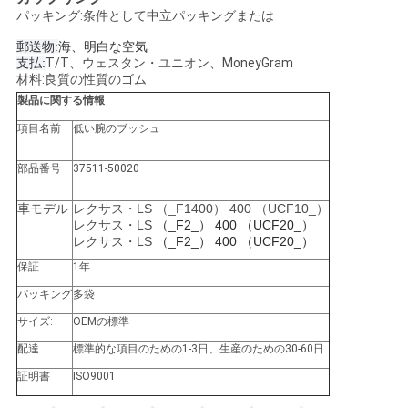
せ
パッキング:条件として中立パッキングまたは
郵送物:
海、明白な空気
支払:
T/T、ウェスタン・ユニオン、MoneyGram
ニ
材料:良質の性質のゴム
製品に関する情報
ュ
項目名前
低い腕のブッシュ
ー
部品番号
37511-50020
ス
車モデル
レクサス・LS （_F1400） 400 （UCF10_）
レクサス・LS
（_F2_） 400 （UCF20_）
レクサス・LS
（_F2_） 400 （UCF20_）
引
保証
1年
金
パッキング
多袋
サイズ:
OEMの標準
を
配達
標準的な項目のための1-3日、生産のための30-60日
求
証明書
ISO9001
め