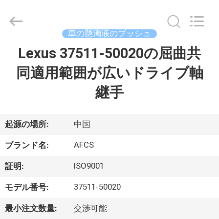
2021
-
2026
GUANGZHOU
DAXIN
車の懸濁液のブッシュ
AUTO
SPARE
Lexus 37511-50020の屈曲共
ホ
PARTS
CO.,
LTD.
同適用範囲が広いドライブ軸
ー
All
Rights
Reserved.
継手
ム
製
起源の場所:
中国
品
AFCS
ブランド名:
ISO9001
証明:
動
37511-50020
モデル番号:
画
最小注文数量:
交渉可能