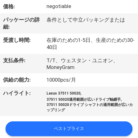
negotiable
価格:
私
た
パッケージの詳
条件として中立パッキングまたは
細:
ち
受渡し時間:
在庫のための1-5日、生産のための30-
に
40日
つ
支払条件:
T/T、ウェスタン・ユニオン、
MoneyGram
い
供給の能力:
10000pcs/月
て
,
ハイライト:
Lexus 37511 50020
,
37511 50020適用範囲が広いドライブ軸継手
工
37511 50020ドライブ シャフトの適用範囲が広いカ
ップリング
場
見
ベストプライス