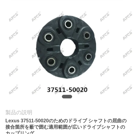
学
品
質
管
理
お
問
い
製品の説明
合
Lexus 37511-50020のためのドライブ シャフトの屈曲の
わ
接合箇所を薮で囲む適用範囲が広いドライブシャフトの
カップリング