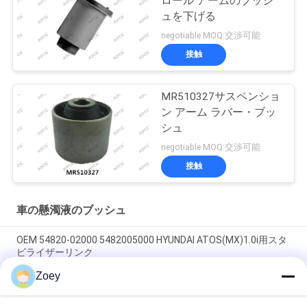
ロール アームのブッシ
ュを下げる
negotiable MOQ:交渉可能
接触
MR510327サスペンショ
ン アーム ラバー・ブッ
シュ
negotiable MOQ:交渉可能
接触
車の懸濁液のブッシュ
OEM 54820-02000 5482005000 HYUNDAI ATOS(MX)1.0i用スタ
ビライザーリンク
Zoey
OEM FL3Z3084B FL3Z3085B FL343A188A FORD F-150向けARM
BUSH 拡張