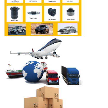
イ
バ
シ
ー
ポ
リ
シ
ー