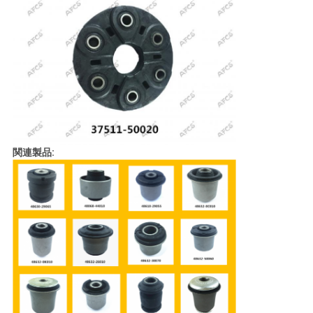
て
く
だ
さ
い
関連製品:
地
図
プ
ラ