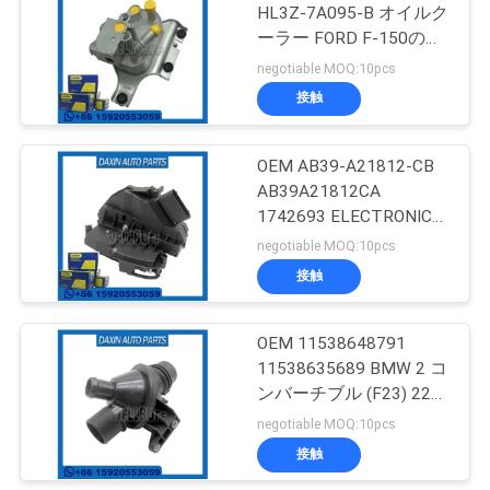
HL3Z-7A095-B オイルク
せ
ーラー FORD F-150のた
57
めの自動トランスミッシ
negotiable MOQ:10pcs
ョン
ニ
接触
懸濁液の支柱の土台
ュ
OEM AB39-A21812-CB
ー
AB39A21812CA
1742693 ELECTRONIC
ス
PARTS DOOR LOCK FOR
negotiable MOQ:10pcs
FORD ECOSPORT
接触
51
引
OEM 11538648791
金
衝撃吸収材のブーツ
11538635689 BMW 2 コ
を
ンバーチブル (F23) 220I
のためのサーモスタット
negotiable MOQ:10pcs
求
接触
め