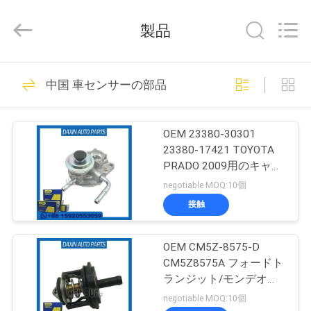
2021
-
2026
製品
GUANGZHOU
DAXIN
AUTO
SPARE
ホ
114
PARTS
CO.,
中国 車センサーの部品
LTD.
ー
All
Rights
自動懸濁液の部品
Reserved.
ム
OEM 23380-30301
23380-17421 TOYOTA
PRADO 2009用のキャッ
製
プアッシー燃料フィルタ
negotiable MOQ:10個
ー
品
接触
111
ランド ローバーの
OEM CM5Z-8575-D
動
CM5Z8575A フォードト
懸濁液の部品
画
ランジット/モンデオ用
サーモスタット
negotiable MOQ:10個