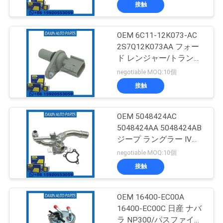
接触
私
た
OEM 6C11-12K073-AC
68
2S7Q12K073AA フォー
ち
ベンツの懸濁液の
ド レンジャー/トランジ
ットバン用サーモスタッ
に
negotiable MOQ:10個
ト
部品
接触
つ
い
OEM 5048424AC
5048424AA 5048424AB
て
ジープ ラングラー IV
42
(JL) 2.0用サーモスタッ
negotiable MOQ:10個
ト
BMWの懸濁液の部
工
接触
場
品
OEM 16400-EC00A
見
16400-EC00C 日産 ナバ
ラ NP300/パスファイン