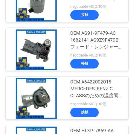
学
ダーⅢ用 燃料フィルター
negotiable MOQ:10個
接触
81
品
車の懸濁液のブッ
OEM AG91-9F479-AC
質
1682141 AG9Z9F479B
シュ
管
フォード・レンジャー用
の圧力センサー
negotiable MOQ:10個
理
接触
お
OEM A6422002015
217
MERCEDES-BENZ C-
問
車のエンジンの土
CLASSのための温度調
節器 (W203)
い
negotiable MOQ:10個
台
接触
合
わ
OEM HL3P-7869-AA