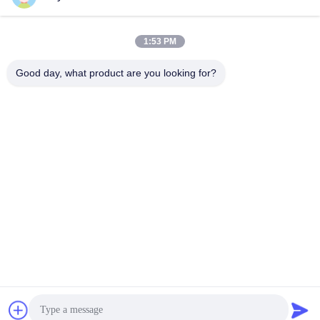
Tags:
#
Lexus 37511 50020
#
37511 50020適用範囲が広いドライブ軸継手
#
37511 50040に耐えるドライブ シャフトの中心
1:53 PM
Video Description:
Good day, what product are you looking for?
Discover the high-quality Rear Axle Suspension Bushing 48725-08020 for
Toyota Alphard and Vellfire (H2). Perfect for enhancing your vehicle's rear axle
performance, this bushing ensures durability and smooth rides. Compatible with
various models from 2008-2014, it's a must-have for optimal suspension.
関連ビデオ
00:11
03:39
2710501400 カムシャフトアジャス
工場ビデオ
ターメルセデス W203 W204 R172
Benz
C250 SLK250
Benz
November 23, 2023
December 24, 2021