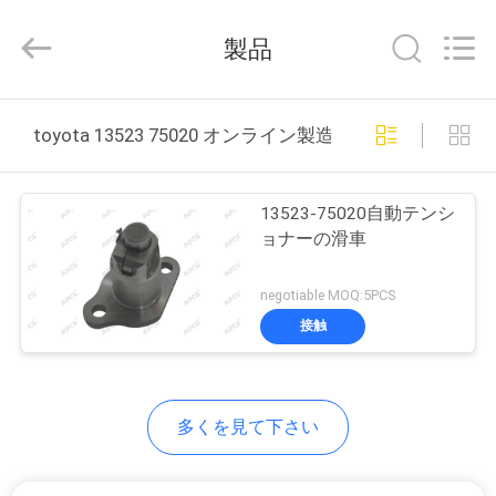
2021
-
2026
製品
GUANGZHOU
DAXIN
AUTO
SPARE
ホ
PARTS
CO.,
toyota 13523 75020 オンライン製造
LTD.
ー
All
Rights
Reserved.
ム
13523-75020自動テンシ
ョナーの滑車
製
negotiable MOQ:5PCS
品
接触
動
多くを見て下さい
画