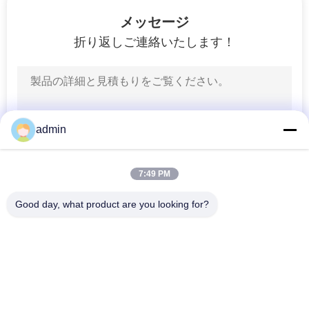
私
メッセージ
折り返しご連絡いたします！
た
ち
に
つ
admin
い
7:49 PM
て
Good day, what product are you looking for?
人気カテゴリ
工
すべて
場
ランド ローバーの懸
自動懸濁液の部品
濁液の部品
見