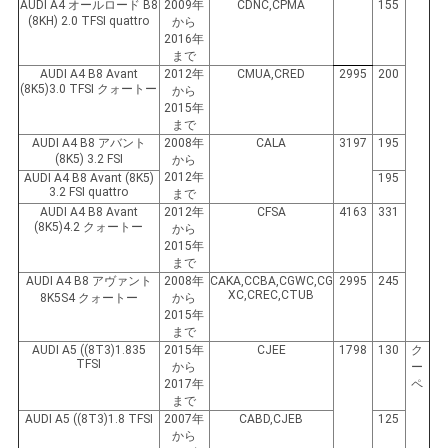
AUDI A4 オールロード B8
2009年
CDNC,CPMA
155
(8KH) 2.0 TFSI quattro
から
て
2016年
まで
く
AUDI A4 B8 Avant
2012年
CMUA,CRED
2995
200
(8K5)3.0 TFSI クォートー
から
だ
2015年
まで
AUDI A4 B8 アバント
2008年
CALA
3197
195
さ
(8K5) 3.2 FSI
から
2012年
AUDI A4 B8 Avant (8K5)
195
い
3.2 FSI quattro
まで
AUDI A4 B8 Avant
2012年
CFSA
4163
331
(8K5)4.2 クォートー
から
2015年
地
まで
AUDI A4 B8 アヴァント
2008年
CAKA,CCBA,CGWC,CG
2995
245
図
XC,CREC,CTUB
8K5S4 クォートー
から
2015年
まで
AUDI A5 ((8T3)1.835
2015年
CJEE
1798
130
ク
TFSI
プ
から
ー
2017年
ペ
まで
ラ
AUDI A5 ((8T3)1.8 TFSI
2007年
CABD,CJEB
125
から