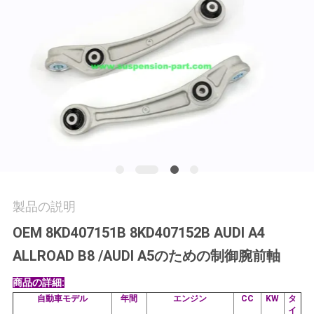
学
品
質
管
理
お
製品の説明
問
OEM 8KD407151B 8KD407152B AUDI A4
い
ALLROAD B8 /AUDI A5のための制御腕前軸
合
商品の詳細:
わ
自動車モデル
年間
エンジン
CC
KW
タ
イ