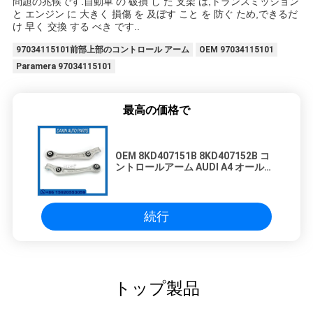
問題の兆候です.自動車 の 破損 し た 支架 は,トランスミッション
と エンジン に 大きく 損傷 を 及ぼす こと を 防ぐ ため,できるだ
け 早く 交換 する べき です..
97034115101前部上部のコントロール アーム
OEM 97034115101
Paramera 97034115101
最高の価格で
OEM 8KD407151B 8KD407152B コ
ントロールアーム AUDI A4 オールロ
ード B8 /AUDI A5のための前軸
続行
トップ製品