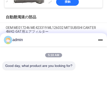
接触
自動懸濁液の部品
OEM ME017246 ME423319 ML126032 MITSUBISHI CANTER
4M42-0AT用エアフィルター
admin
OEM MB120298 MB120476 MITSUBISHI CANTER 4D31Tのため
の空気フィルター
5:10 AM
AB31-3084-AD AB31-3091-AD Ford Ranger (TKE) 2.2 用コント
ロールアーム
Good day, what product are you looking for?
人気カテゴリ
すべて
ランド ローバーの懸
自動懸濁液の部品
濁液の部品
ベンツの懸濁液の部
BMWの懸濁液の部品