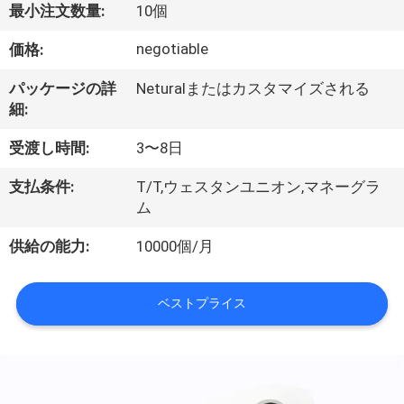
最小注文数量:
10個
私
negotiable
価格:
た
パッケージの詳
Neturalまたはカスタマイズされる
ち
細:
に
受渡し時間:
3〜8日
つ
支払条件:
T/T,ウェスタンユニオン,マネーグラ
い
ム
て
供給の能力:
10000個/月
工
ベストプライス
場
見