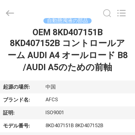
2021
-
2026
GUANGZHOU
DAXIN
自動懸濁液の部品
AUTO
SPARE
OEM 8KD407151B
ホ
PARTS
CO.,
LTD.
8KD407152B コントロールア
ー
All
Rights
Reserved.
ーム AUDI A4 オールロード B8
ム
/AUDI A5のための前軸
製
起源の場所:
中国
品
AFCS
ブランド名:
動
ISO9001
証明:
画
8KD407151B 8KD407152B
モデル番号: