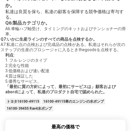
か。
私達は良質を保ち、私達の顧客を保障する競争価格は寄与す
る。
Q6:製品カテゴリか。
A6:車輪ハブ軸受け、タイミングのキットおよびテンショナーの滑
車。
Q7:いかに生産ラインのすべての商品を点検するか。
A7:私達に点の点検および完成品の点検がある。私達はそれらが次の
ステップの生産のプロシージャに入るときthegoodsを点検する。
利点:
1. フル レンジのタイプ
2.完全な性能
3.低価格および速い配達
4.質は保証した
5.優秀なサービス。
「最初に質の方針によって、最初にサービスは」顧客および
abordによって、私達のプロダクト自宅で認められた。
トヨタ16100-49115
16100-49115車のエンジンの水ポンプ
16100-39455 Rav4水ポンプ
最高の価格で