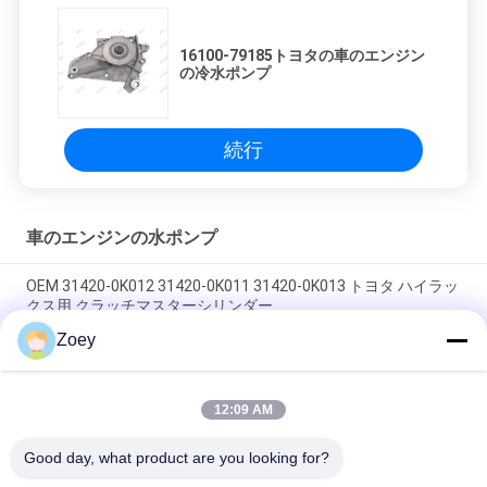
16100-79185トヨタの車のエンジン
の冷水ポンプ
続行
車のエンジンの水ポンプ
OEM 31420-0K012 31420-0K011 31420-0K013 トヨタ ハイラッ
クス用 クラッチマスターシリンダー
Zoey
OEM PQH500060 LR013506 LAND ROVER DISCOVERY 276DT
306DT 向けベルトテンショナー
12:09 AM
OEM 12204-20040 12204-20020 12204-31030 トヨタ ハイラン
ダー用クランクケース換気バルブ
Good day, what product are you looking for?