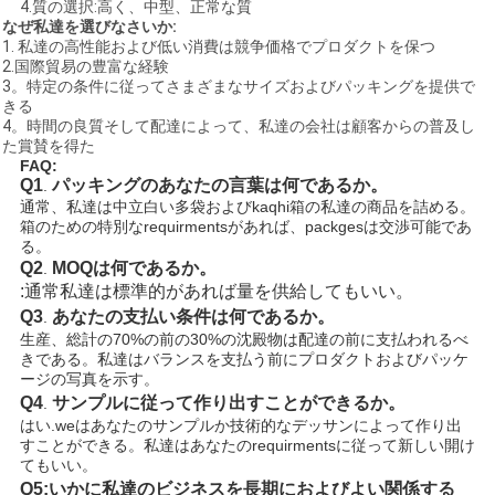
4.質の選択:高く、中型、正常な質
なぜ私達を選びなさいか:
1.
私達の高性能および低い消費は競争価格でプロダクトを保つ
2.国際貿易の豊富な経験
3。特定の条件に従ってさまざまなサイズおよびパッキングを提供で
きる
4。時間の良質そして配達によって、私達の会社は顧客からの普及し
た賞賛を得た
FAQ:
Q1
パッキングのあなたの言葉は何であるか。
.
通常、私達は中立白い多袋およびkaqhi箱の私達の商品を詰める。
箱のための特別なrequirmentsがあれば、packgesは交渉可能であ
る。
Q2
MOQは何である
か。
.
:通常私達は標準的があれば量を供給してもいい。
Q3
あなたの支払い条件は何であるか。
.
生産、総計の70%の前の30%の沈殿物は配達の前に支払われるべ
きである。
私達はバランスを支払う前にプロダクトおよびパッケ
ージの写真を示す。
Q4
サンプルに従って作り出すことができるか。
.
はい.weはあなたのサンプルか技術的なデッサンによって作り出
すことができる。私達はあなたのrequirmentsに従って新しい開け
てもいい。
Q5:いかに私達のビジネスを長期におよびよい関係する