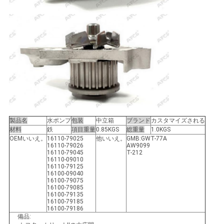
て
く
だ
さ
い
製品名
水ポンプ
包装
中立箱
ブランド
カスタマイズされる
地
材料
鉄
項目重量
0.85KGS
総重量
1.0KGS
OEMいいえ。
16110-79025
他いいえ。
GMB:GWT-77A
16110-79026
AW9099
図
16110-79045
T-212
16110-09010
16110-79125
16100-09040
16100-79075
プ
16100-79085
16100-79135
16100-79185
ラ
16100-79186
備品: