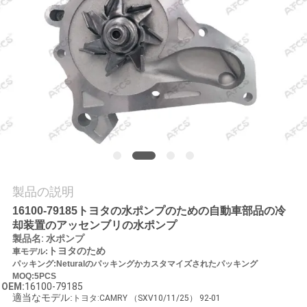
学
品
質
管
理
お
製品の説明
問
16100-79185トヨタの水ポンプのための自動車部品の冷
却装置のアッセンブリの水ポンプ
い
製品名
:
水ポンプ
トヨタのため
車モデル:
合
パッキング:Neturalのパッキングかカスタマイズされたパッキング
MOQ:5PCS
OEM:
16100-79185
わ
適当なモデル:
トヨタ:CAMRY （SXV10/11/25） 92-01