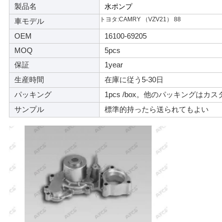
製品名
水ポンプ
せ
トヨタ:CAMRY （VZV21） 88
車モデル
OEM
16100-69205
ニ
MOQ
5pcs
ュ
保証
1year
生産時間
在庫に従う5-30日
ー
パッキング
1pcs /box。他のパッキングはカ
ス
サンプル
標準的持ったら送られてもよい
引
金
を
求
め