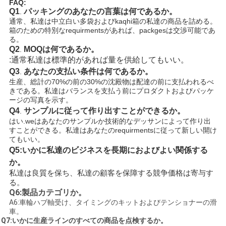
FAQ:
Q1
パッキングのあなたの言葉は何であるか。
.
通常、私達は中立白い多袋およびkaqhi箱の私達の商品を詰める。
箱のための特別なrequirmentsがあれば、packgesは交渉可能であ
る。
Q2
MOQは何である
か。
.
:通常私達は標準的があれば量を供給してもいい。
Q3
あなたの支払い条件は何であるか。
.
生産、総計の70%の前の30%の沈殿物は配達の前に支払われるべ
きである。
私達はバランスを支払う前にプロダクトおよびパッケ
ージの写真を示す。
Q4
サンプルに従って作り出すことができるか。
.
はい.weはあなたのサンプルか技術的なデッサンによって作り出
すことができる。私達はあなたのrequirmentsに従って新しい開け
てもいい。
Q5:いかに私達のビジネスを長期におよびよい関係する
か。
私達は良質を保ち、私達の顧客を保障する競争価格は寄与す
る。
Q6:製品カテゴリか。
A6:車輪ハブ軸受け、タイミングのキットおよびテンショナーの滑
車。
Q7:いかに生産ラインのすべての商品を点検するか。