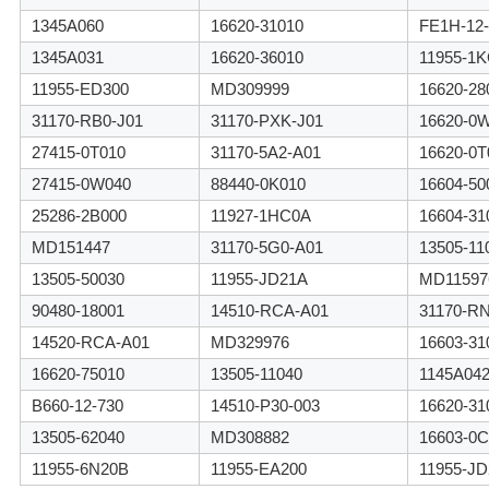
イ
1345A060
16620-31010
FE1H-12-
バ
1345A031
16620-36010
11955-1
シ
11955-ED300
MD309999
16620-28
31170-RB0-J01
31170-PXK-J01
16620-0
ー
27415-0T010
31170-5A2-A01
16620-0T
ポ
27415-0W040
88440-0K010
16604-50
25286-2B000
11927-1HC0A
16604-31
リ
MD151447
31170-5G0-A01
13505-11
シ
13505-50030
11955-JD21A
MD11597
ー
90480-18001
14510-RCA-A01
31170-R
14520-RCA-A01
MD329976
16603-31
16620-75010
13505-11040
1145A04
B660-12-730
14510-P30-003
16620-31
13505-62040
MD308882
16603-0C
11955-6N20B
11955-EA200
11955-J