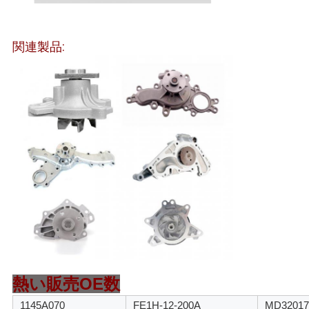
て
関連製品:
く
だ
さ
い
地
図
プ
熱い販売OE数
ラ
1145A070
FE1H-12-200A
MD32017