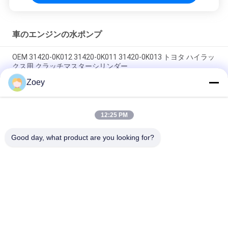
車のエンジンの水ポンプ
OEM 31420-0K012 31420-0K011 31420-0K013 トヨタ ハイラッ
クス用 クラッチマスターシリンダー
Zoey
OEM PQH500060 LR013506 LAND ROVER DISCOVERY 276DT
306DT 向けベルトテンショナー
12:25 PM
OEM 12204-20040 12204-20020 12204-31030 トヨタ ハイラン
ダー用クランクケース換気バルブ
Good day, what product are you looking for?
人気カテゴリ
すべて
ランド ローバーの懸
自動懸濁液の部品
濁液の部品
ベンツの懸濁液の部
BMWの懸濁液の部品
品