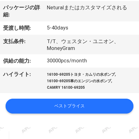
私
パッケージの詳
Neturalまたはカスタマイズされる
細:
た
5-40days
受渡し時間:
ち
支払条件:
T/T、ウェスタン・ユニオン、
に
MoneyGram
つ
30000pcs/month
供給の能力:
い
,
ハイライト:
16100-69205トヨタ・カムリの水ポンプ
,
て
16100-69205車のエンジンの水ポンプ
CAMRY 16100-69205
工
ベストプライス
場
見