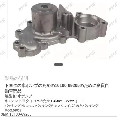
学
品
質
管
理
お
製品の説明
問
トヨタの水ポンプのための16100-69205のために良質自
い
動車部品
製品名
:
水ポンプ
合
トヨタ
のため
車モデル:
トヨタ
:CAMRY （VZV21） 88
パッキング:Neturalのパッキングかカスタマイズされたパッキング
わ
MOQ:5PCS
OEM:
16100-69205