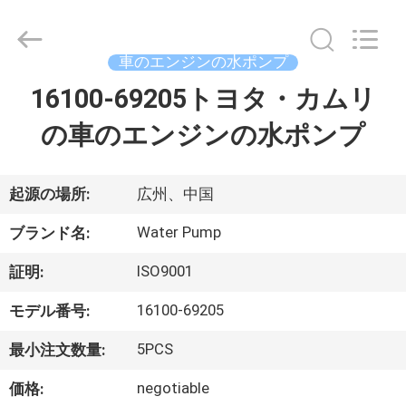
2021
-
2026
GUANGZHOU
DAXIN
車のエンジンの水ポンプ
AUTO
SPARE
16100-69205トヨタ・カムリ
ホ
PARTS
CO.,
LTD.
の車のエンジンの水ポンプ
ー
All
Rights
Reserved.
ム
起源の場所:
広州、中国
製
Water Pump
ブランド名:
品
ISO9001
証明:
16100-69205
モデル番号:
動
5PCS
最小注文数量:
画
negotiable
価格: