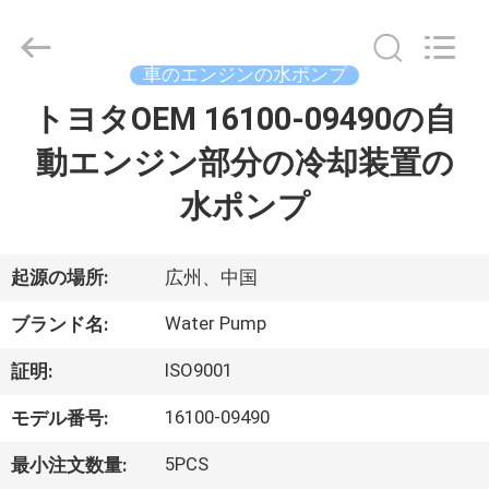
2021
-
2026
GUANGZHOU
DAXIN
車のエンジンの水ポンプ
AUTO
SPARE
トヨタOEM 16100-09490の自
ホ
PARTS
CO.,
LTD.
動エンジン部分の冷却装置の
ー
All
Rights
Reserved.
水ポンプ
ム
製
起源の場所:
広州、中国
品
Water Pump
ブランド名:
ISO9001
証明:
動
16100-09490
モデル番号:
画
5PCS
最小注文数量: