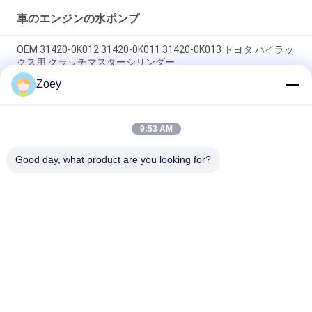
車のエンジンの水ポンプ
OEM 31420-0K012 31420-0K011 31420-0K013 トヨタ ハイラッ
クス用 クラッチマスターシリンダー
Zoey
OEM PQH500060 LR013506 LAND ROVER DISCOVERY 276DT
306DT 向けベルトテンショナー
9:53 AM
OEM 12204-20040 12204-20020 12204-31030 トヨタ ハイラン
ダー用クランクケース換気バルブ
Good day, what product are you looking for?
人気カテゴリ
すべて
ランド ローバーの懸
自動懸濁液の部品
濁液の部品
ベンツの懸濁液の部
BMWの懸濁液の部品
品
車の懸濁液のブッシ