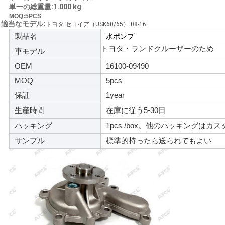
単一の総重量:1.000 kg
せ
MOQ:5PCS
適当なモデル:
トヨタ:セコイア（USK60/65） 08-16
製品名
水ポンプ
ニ
トヨタ・ランドクルーザーのため
車モデル
ュ
OEM
16100-09490
MOQ
5pcs
ー
保証
1year
ス
生産時間
在庫に従う5-30日
パッキング
1pcs /box。他のパッキングはカ
引
サンプル
標準的持ったら送られてもよい
金
を
求
め