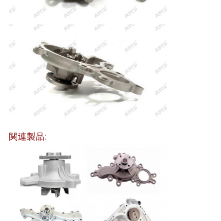
て
く
だ
さ
い
地
関連製品:
図
プ
ラ