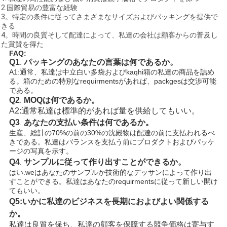
2.国際貿易の豊富な経験
3。特定の条件に従ってさまざまなサイズおよびパッキングを提供で
きる
4。時間の良質そして配達によって、私達の会社は顧客からの普及し
た賞賛を得た
FAQ:
Q1
パッキングのあなたの言葉は何であるか。
.
A1:通常、私達は中立白い多袋およびkaqhi箱の私達の商品を詰め
る。箱のための特別なrequirmentsがあれば、packgesは交渉可能
である。
Q2
MOQは何である
か。
.
A2:通常私達は標準的があれば量を供給してもいい。
Q3
あなたの支払い条件は何であるか。
.
生産、総計の70%の前の30%の沈殿物は配達の前に支払われるべ
きである。
私達はバランスを支払う前にプロダクトおよびパッケ
ージの写真を示す。
Q4
サンプルに従って作り出すことができるか。
.
はい.weはあなたのサンプルか技術的なデッサンによって作り出
すことができる。私達はあなたのrequirmentsに従って新しい開け
てもいい。
Q5:いかに私達のビジネスを長期におよびよい関係する
か。
私達は良質を保ち、私達の顧客を保障する競争価格は寄与す