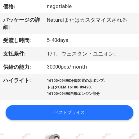
negotiable
価格:
私
た
パッケージの詳
Neturalまたはカスタマイズされる
細:
ち
5-40days
受渡し時間:
に
支払条件:
T/T、ウェスタン・ユニオン、
つ
30000pcs/month
供給の能力:
い
,
ハイライト:
て
16100-09490冷却装置の水ポンプ
,
トヨタOEM 16100-09490
16100-09490自動エンジン部分
工
ベストプライス
場
見