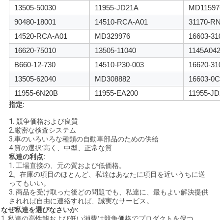
13505-50030
11955-JD21A
MD11597
90480-18001
14510-RCA-A01
31170-R
14520-RCA-A01
MD329976
16603-31
16620-75010
13505-11040
1145A04
B660-12-730
14510-P30-003
16620-31
13505-62040
MD308882
16603-0C
11955-6N20B
11955-EA200
11955-J
指定:
1.
競争価格および良質
2.厳密な検査システム
3.車のいろいろな種類の自動車部品のための供給
4.質の選択:高く、中型、正常な質
私達の利点:
1. 工場直接の、元の質および低価格。
2。在庫の項目のほとんど、私達はあなたに項目を近いうちに送
ってもいい。
3. 商品を受け取った後どの問題でも、私達に、最もよい解決提供
されれば自由に連絡すれば、誠実なサービス。
なぜ私達を選びなさいか:
1.
私達の高性能および低い消費は競争価格でプロダクトを保つ