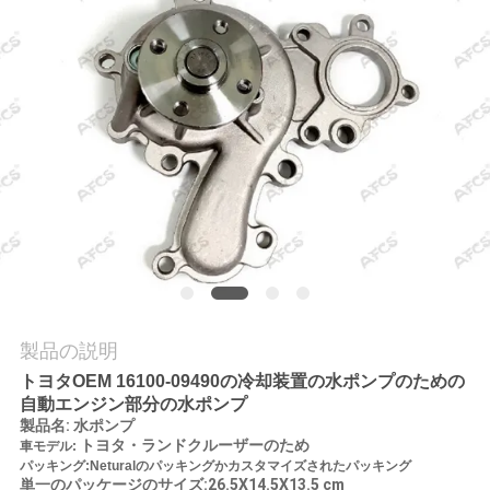
学
品
質
管
理
お
問
製品の説明
い
トヨタOEM 16100-09490の冷却装置の水ポンプのための
自動エンジン部分の水ポンプ
合
製品名
:
水ポンプ
トヨタ・ランドクルーザーのため
車モデル:
わ
パッキング:Neturalのパッキングかカスタマイズされたパッキング
単一のパッケージのサイズ:26.5X14.5X13.5 cm