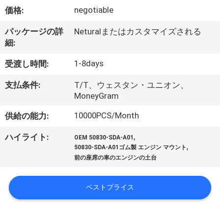
negotiable
価格:
私
た
パッケージの詳
Neturalまたはカスタマイズされる
細:
ち
1-8days
受渡し時間:
に
支払条件:
T/T、ウェスタン・ユニオン、
つ
MoneyGram
い
10000PCS/Month
供給の能力:
て
,
ハイライト:
OEM 50830-SDA-A01
,
50830-SDA-A01ゴム製 エンジン マウント
前の座席の車のエンジンの土台
工
場
ベストプライス
見