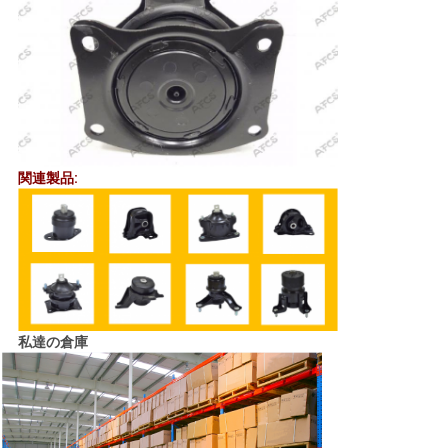
て
く
だ
さ
関連製品:
い
地
図
私達の倉庫
プ
ラ