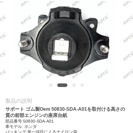
学
品
質
管
理
お
問
製品の説明
い
サポート ゴム製Oem 50830-SDA-A01を取付ける高さの
合
質の前部エンジンの座席台紙
部品番号:50830-SDA-A01
わ
車モデル: ホンダ
パッキング:単一項目によるナイロン袋