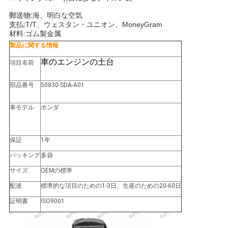
せ
郵送物:
海、明白な空気
支払:
T/T、ウェスタン・ユニオン、MoneyGram
材料:ゴム製金属
ニ
製品に関する情報
車のエンジンの土台
項目名前
ュ
ー
部品番号
50830-SDA-A01
ス
車モデル
ホンダ
引
保証
1年
パッキング
多袋
金
サイズ:
OEMの標準
を
配達
標準的な項目のための1-3日、生産のための20-60日
求
証明書
ISO9001
め