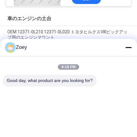
車のエンジンの土台
OEM 12371-0L210 12371-0L020 トヨタヒルクスVIIIピックアッ
プ用のエンジンマウント
Zoey
OEM 12361-31210 1236131210 TOYOTA ALPHARD / VELLFIRE
用のエンジンマウント
9:18 PM
OEM 12305-0P010 12305-31070 12305-31080 2016年のLEXUS
RX350用のエンジンマウント
Good day, what product are you looking for?
人気カテゴリ
すべて
ランド ローバーの懸
自動懸濁液の部品
濁液の部品
ベンツの懸濁液の部
BMWの懸濁液の部品
品