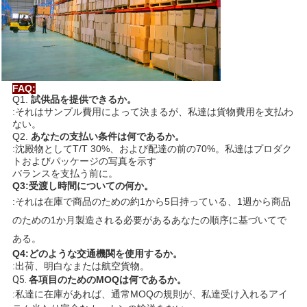
イ
バ
シ
ー
FAQ:
Q1.
試供品を提供できるか。
ポ
:それはサンプル費用によって決まるが、私達は貨物費用を支払わ
ない。
リ
Q2.
あなたの支払い条件は何であるか。
:沈殿物としてT/T 30%、および配達の前の70%。私達はプロダク
トおよびパッケージの写真を示す
シ
バランスを支払う前に。
Q3:受渡し時間についての何か。
ー
:それは在庫で商品のための約1から5日持っている、1週から商品
のための1か月製造される必要があるあなたの順序に基づいてで
ある。
Q4:どのような交通機関を使用するか。
:出荷、明白なまたは航空貨物。
Q5. 
各項目のためのMOQは何であるか。
:私達に在庫があれば、通常MOQの規則が、私達受け入れるアイ