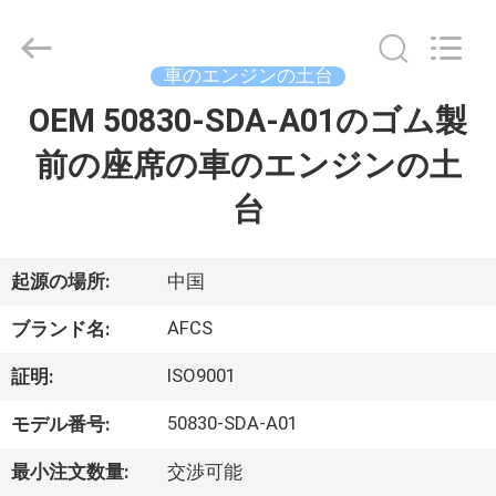
2021
-
2026
GUANGZHOU
DAXIN
車のエンジンの土台
AUTO
SPARE
OEM 50830-SDA-A01のゴム製
ホ
PARTS
CO.,
LTD.
前の座席の車のエンジンの土
ー
All
Rights
Reserved.
台
ム
製
起源の場所:
中国
品
AFCS
ブランド名:
ISO9001
証明:
動
50830-SDA-A01
モデル番号:
画
最小注文数量:
交渉可能