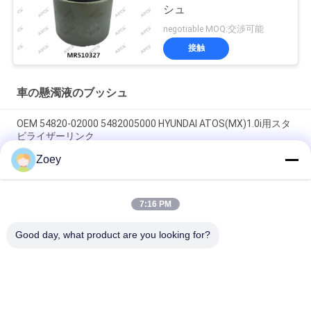
シュ
negotiable MOQ:交渉可能
接触
車の懸濁液のブッシュ
OEM 54820-02000 5482005000 HYUNDAI ATOS(MX)1.0i用スタ
ビライザーリンク
Zoey
OEM FL3Z3084B FL3Z3085B FL343A188A FORD F-150向けARM
BUSH 拡張
7:16 PM
OEM FL3Z3050B FL3Z-3050-C ボールジョイント FORD F-150 /
遠征
Good day, what product are you looking for?
人気カテゴリ
すべて
ランド ローバーの懸
自動懸濁液の部品