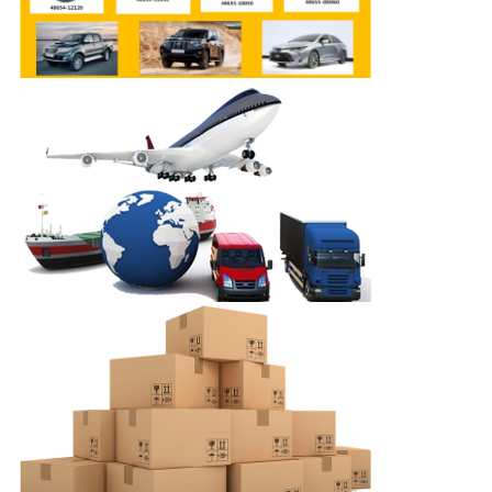
イ
バ
シ
ー
ポ
リ
シ
ー