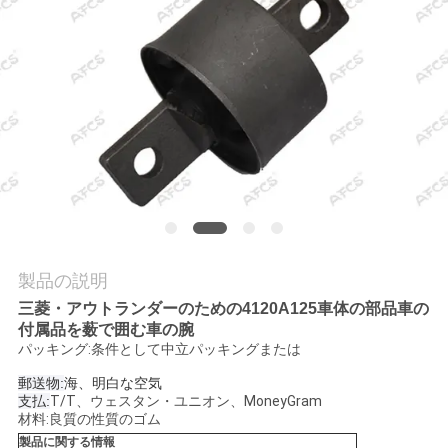
学
品
質
管
理
お
製品の説明
問
三菱・アウトランダーのための4120A125車体の部品車の
付属品を薮で囲む車の腕
い
パッキング:条件として中立パッキングまたは
合
郵送物:
海、明白な空気
支払:
T/T、ウェスタン・ユニオン、MoneyGram
材料:良質の性質のゴム
わ
製品に関する情報