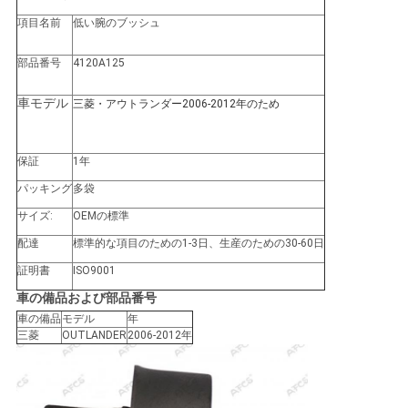
せ
項目名前
低い腕のブッシュ
部品番号
4120A125
ニ
車モデル
三菱・アウトランダー2006-2012年のため
ュ
ー
保証
1年
ス
パッキング
多袋
サイズ:
OEMの標準
配達
標準的な項目のための1-3日、生産のための30-60日
引
証明書
ISO9001
金
車の備品および部品番号
車の備品
モデル
年
を
三菱
OUTLANDER
2006-2012年
求
め