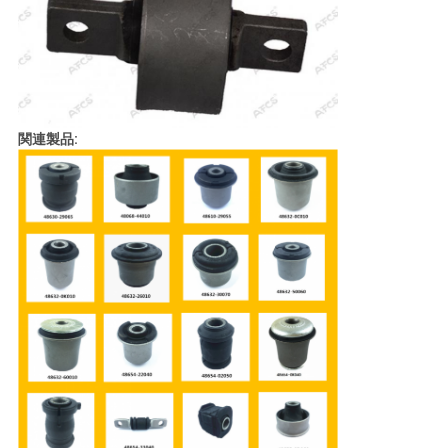
て
く
だ
関連製品:
さ
い
地
図
プ
ラ