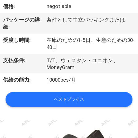
negotiable
価格:
私
た
パッケージの詳
条件として中立パッキングまたは
細:
ち
受渡し時間:
在庫のための1-5日、生産のための30-
に
40日
つ
支払条件:
T/T、ウェスタン・ユニオン、
MoneyGram
い
供給の能力:
10000pcs/月
て
ベストプライス
工
場
見