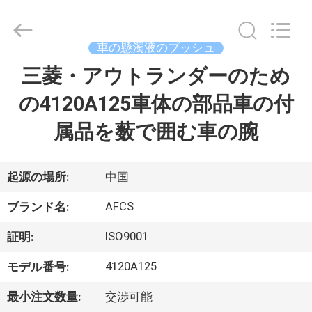
2021
-
2026
GUANGZHOU
DAXIN
車の懸濁液のブッシュ
AUTO
SPARE
三菱・アウトランダーのため
ホ
PARTS
CO.,
LTD.
の4120A125車体の部品車の付
ー
All
Rights
Reserved.
属品を薮で囲む車の腕
ム
製
起源の場所:
中国
品
AFCS
ブランド名:
ISO9001
証明:
動
4120A125
モデル番号:
画
最小注文数量:
交渉可能