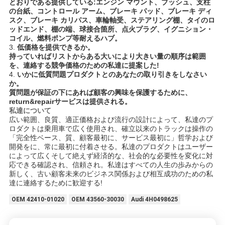
イ
とおりである提供している:エンジン マウント、ブッシュ、支柱
の台紙、コントロール アーム、ブレーキ パッド、ブレーキ ディ
バ
スク、ブレーキ カリパス、車輪軸受、ステアリング棚、タイのロ
ッドエンド、棚の端、球接合箇所、点火プラグ、イグニション・
コイル、燃料ポンプ等耐えるハブ。
シ
3.
低価格を提供できるか。
持っていればリストからある大いにより大きい量の順序は範囲
ー
を、連絡する競争価格のための私達に提案した!
4.
いかに低質問題プロダクトとのあなたの取り引きをしなさい
ポ
か。
質問題が保証の下にあれば顧客の興味を保護するために、
リ
return&repairサービスは提供される。
私達について
広い範囲、良質、適正価格および流行の設計によって、私達のプ
シ
ロダクトは乗用車で広く使用され、確立以来のトラックは操作の
「完全性ベース、質、顧客最初に、サービス最初に」哲学および
ー
開発をに、常に最初に付着させる。私達のプロダクトはユーザー
によって広くそして絶えず経済的な、社会的な必要性を変化に対
応できる確認され、信頼され。私達はすべての人生の歩みからの
新しく、古い顧客未来のビジネス関係および相互成功のための私
達に連絡するために歓迎する!
OEM 42410-01020
OEM 43560-30030
Audi 4H0498625