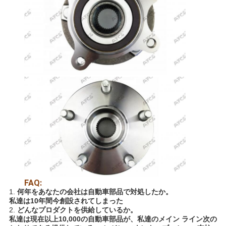
て
く
だ
さ
い
地
図
FAQ:
プ
1.
何年をあなたの会社は自動車部品で対処したか。
私達は10年間今創設されてしまった
ラ
2.
どんなプロダクトを供給しているか。
私達は現在以上10,000の自動車部品が、私達のメイン ライン次の