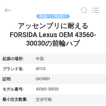
2021
-
2026
GUANGZHOU
DAXIN
車輪ハブ軸受け
AUTO
SPARE
アッセンブリに耐える
ホ
PARTS
CO.,
LTD.
FORSIDA Lexus OEM 43560-
ー
All
Rights
Reserved.
30030の前輪ハブ
ム
起源の場所:
中国
製
AFCS
品
ブランド名:
ISO9001
証明:
動
43560-30030
モデル番号:
画
最小注文数量:
交渉可能