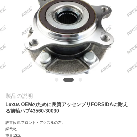
学
品
質
管
理
お
問
製品の説明
Lexus OEMのために良質アッセンブリFORSIDAに耐え
い
る前輪ハブ43560-30030
合
設置位置:フロント・アクスルの左。
わ
縁:5穴。
重量:2kg.