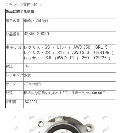
せ
フランジの直径:140mm
製品に関する情報
項目名前
車輪ハブ軸受け
ニ
43560-30030
部品番号
ュ
車モデル
レクサス・GS （_L1の_） AWD 350 （GRL15_）
ー
レクサス・GS
（_S19_） AWD 350 （GRS196_）
レクサス・IS
II （AWD _E2_） 250 （GSE25_）
ス
保証
1年
パッキング
多袋
引
サイズ:
OEMの標準
配達
標準的な項目のための1-3日、生産のための30-60日
金
証明書
ISO9001
を
求
め