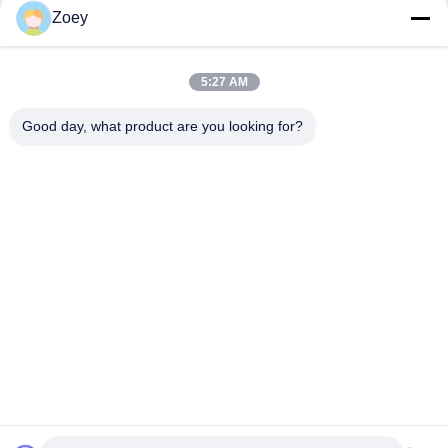
Zoey
OEM 2345A015 MR995034 MITSUBISHI L200/TRITON用のクラ
ッチマスターシリンダー
5:27 AM
OEM 13810-PWA-003 13810-PWA-000 ホンダ・アコードIV用の
ベルトポリー,クランクスhaft
Good day, what product are you looking for?
人気カテゴリ
すべて
ランド ローバーの懸
自動懸濁液の部品
濁液の部品
ベンツの懸濁液の部
BMWの懸濁液の部品
品
車の懸濁液のブッシ
車のエンジンの土台
ュ
懸濁液の支柱の土台
衝撃吸収材のブーツ