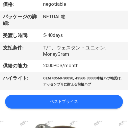
negotiable
価格:
私
パッケージの詳
NETUAL箱
た
細:
ち
5-40days
受渡し時間:
に
支払条件:
T/T、ウェスタン・ユニオン、
つ
MoneyGram
い
2000PCS/month
供給の能力:
て
,
,
ハイライト:
OEM 43560-30030
43560-30030車輪ハブ軸受け
アッセンブリに耐える前輪ハブ
工
ベストプライス
場
見