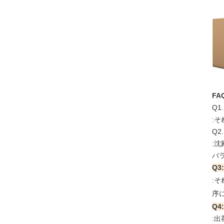
FA
Q1
:
Q2
:
バ
Q
:
序
Q
: