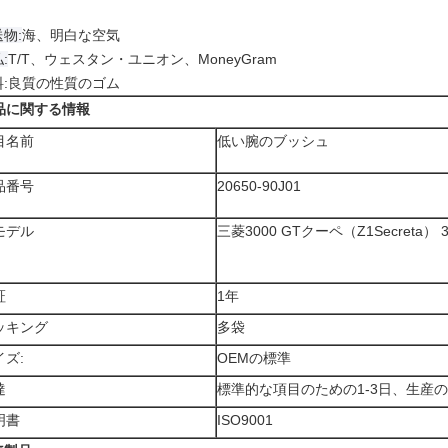
物:
海、明白な空気
:
T/T、ウェスタン・ユニオン、MoneyGram
料:良質の性質のゴム
品に関する情報
目名前
低い腕のブッシュ
品番号
20650-90J01
モデル
三菱3000 GTクーペ（Z1Secreta） 3
証
1年
ッキング
多袋
イズ:
OEMの標準
達
標準的な項目のための1-3日、生産のた
明書
ISO9001