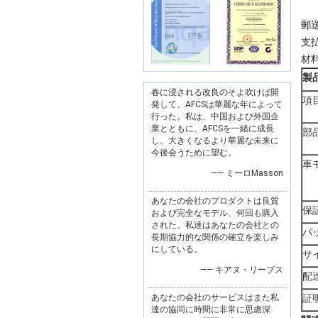
郵送
支払
材
製
春に浸される改良のそよ吹けば開
項
発して、AFCSは華麗な年によって
行った。私は、中国および外国企
業とともに、AFCSを一緒に成長
部
し、大きくなるより華麗な未来に
今後会うために望む。
車
—— ミーロMasson
あなたの会社のプロダクトは良質
保
および完全なモデル、何回も購入
された。私達はあなたの会社との
パ
長期協力的な関係の確立を楽しみ
にしている。
サ
—— キアヌ・リーブス
配
あなたの会社のサービスはまた私
証
達の協同に時間に非常に思慮深