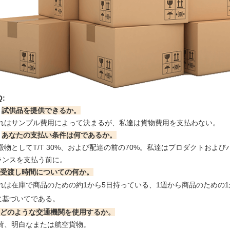
Q:
.
試供品を提供できるか。
それはサンプル費用によって決まるが、私達は貨物費用を支払わない。
.
あなたの支払い条件は何であるか。
沈殿物としてT/T 30%、および配達の前の70%。私達はプロダクトおよ
ランスを支払う前に。
3:受渡し時間についての何か。
それは在庫で商品のための約1から5日持っている、1週から商品のための
に基づいてである。
4:どのような交通機関を使用するか。
出荷、明白なまたは航空貨物。