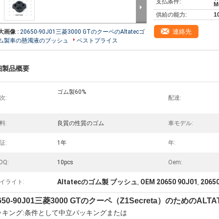
支払条件:
M
供給の能力:
1
連絡先
大画像 :
20650-90J01三菱3000 GTのクーペのAltatecゴ
ム製車の懸濁液のブッシュ
ベストプライス
細製品概要
ゴム製60%
次:
配達:
料:
良質の性質のゴム
車モデル:
証:
1年
年:
OQ:
10pcs
Oem:
Altatecのゴム製 ブッシュ
OEM 20650 90J01
206
イライト:
,
,
650-90J01三菱3000 GTのクーペ（Z1Secreta）のためのAL
ッキング:条件として中立パッキングまたは