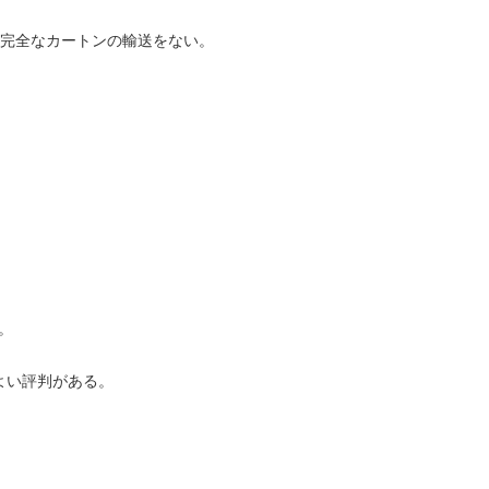
り完全なカートンの輸送をない。
。
よい評判がある。