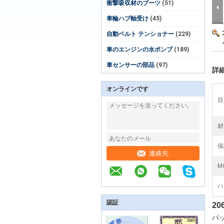
衝撃吸収材のブーツ
(51)
車輪ハブ軸受け
(45)
自動ベルト テンショナー
(229)
車のエンジンの水ポンプ
(189)
車センサーの部品
(97)
詳
オンラインです
目
材
保
連絡先
M
ハ
認証
20
パ