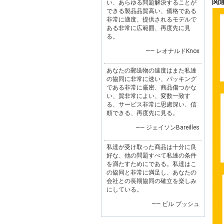
関
い、あらゆる問題解決することが
できる製品品質高い、価格である
非常に適度、提供されるモデルで
ある非常に広範囲、再度先に見
る。
—— レオナルドKnox
あなたの郵送物の速度はまた私達
の協同に非常に速い、パッキング
である非常に厳密、商品傷つかな
い、質非常によい、変数一致す
る、サービス非常に思慮深い、信
頼できる、再度先に見る。
—— ジェイソンBareilles
私達が受け取った商品は十分に良
好な、他の問題すべて私達の条件
を満たすためにである。私達はこ
の協同と非常に満足し、あなたの
会社との長期協同の確立を楽しみ
にしている。
—— ビル ブッシュ