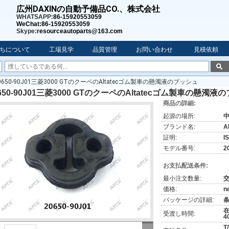
広州DAXINの自動予備品CO.、株式会社
WHATSAPP:
86-15920553059
WeChat:86-15920553059
Skype:
resourceautoparts@163.com
ちについて
工場見学
品質管理
お問い合わせ
見積依頼
0650-90J01三菱3000 GTのクーペのAltatecゴム製車の懸濁液のブッシュ
650-90J01三菱3000 GTのクーペのAltatecゴム製車の懸濁液
商品の詳細:
起源の場所:
ブランド名:
A
証明:
I
モデル番号:
2
お支払配送条件:
最小注文数量:
価格:
n
パッケージの詳細:
在
受渡し時間:
4
T