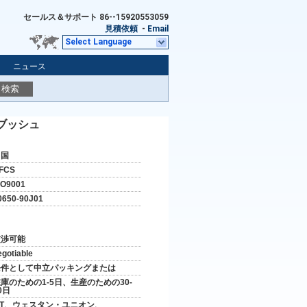
セールス＆サポート
86--15920553059
見積依頼
-
Email
Select Language
ニュース
検索
のブッシュ
中国
FCS
SO9001
0650-90J01
交渉可能
egotiable
条件として中立パッキングまたは
庫のための1-5日、生産のための30-
0日
/T、ウェスタン・ユニオン、