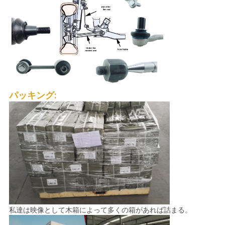
イ
バ
シ
ー
ポ
パッキング:
リ
シ
ー
私達は映像として木箱によって多くの箱があれば詰まる。