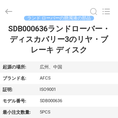
2021
-
2026
GUANGZHOU
DAXIN
ランド ローバーの懸濁液の部品
AUTO
SPARE
SDB000636ランドローバー・
ホ
PARTS
CO.,
LTD.
ディスカバリー3のリヤ・ブ
ー
All
Rights
Reserved.
レーキ ディスク
ム
製
起源の場所:
広州、中国
品
AFCS
ブランド名:
ISO9001
証明:
動
SDB000636
モデル番号:
画
5PCS
最小注文数量: