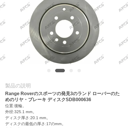
学
品
質
管
理
お
製品の説明
問
Range Roverのスポーツの発見3のランド ローバーのた
い
めのリヤ・ブレーキ ディスクSDB000636
位置:
後輪。
合
外径:325.1 mm。
ディスク厚さ:20.1 mm。
わ
ディスクの最低の厚さ:17のmm。