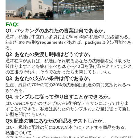
FAQ:
Q1
パッキングのあなたの言葉は何であるか。
.
通常、私達は中立白い多袋およびkaqhi箱の私達の商品を詰める。
箱のための特別なrequirmentsがあれば、packgesは交渉可能であ
る。
Q2
あなたの受渡し時間はどうですか。
.
通常在庫があれば、私達はそれ取るあなたの沈殿物を受け取った
後作り出すことを終わるべき20から40日を受け取られたバランス
の直後のそれを、そうでなかったら出荷しても、いい。
Q3
あなたの支払い条件は何であるか。
.
生産、総計の70%の前の30%の沈殿物は配達の前に支払われるべ
きである。
Q4
サンプルに従って作り出すことができるか。
.
はい.weはあなたのサンプルか技術的なデッサンによって作り出
すことができる。私達はあなたのサンプルおよび量に従って新し
い型を開けてもいい。
Q5:配達の前にあなたの商品をテストしたか。
はい、私達に配達の前に100%が本当にテストする商品をある。
私達について