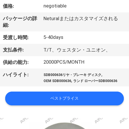
negotiable
価格:
私
た
パッケージの詳
Neturalまたはカスタマイズされる
細:
ち
5-40days
受渡し時間:
に
支払条件:
T/T、ウェスタン・ユニオン、
つ
20000PCS/MONTH
供給の能力:
い
,
ハイライト:
て
SDB000636リヤ・ブレーキ ディスク
,
OEM SDB000636
ランド ローバーSDB000636
工
ベストプライス
場
見