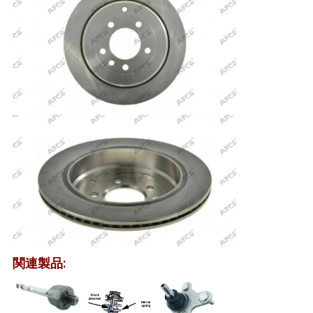
て
く
だ
さ
い
地
図
プ
関連製品:
ラ