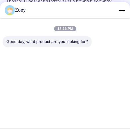
LR032311 LR011835 31277313 LAND ROVER DISCOVERY
SPORT用のエンジンマウント
Zoey
OEM LR092039 IAF500021 TRANSMISSION MOUNT FOR LAND
ROVER DISCOVERY IV
12:16 PM
LR034637 LR042893 ラジエーター冷却液のホース
Good day, what product are you looking for?
人気カテゴリ
すべて
ランド ローバーの懸
自動懸濁液の部品
濁液の部品
ベンツの懸濁液の部
BMWの懸濁液の部品
品
車の懸濁液のブッシ
車のエンジンの土台
ュ
懸濁液の支柱の土台
衝撃吸収材のブーツ