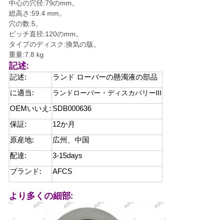
中心の穴径:79のmm。
せ
総高さ:59.4 mm。
穴の数:5。
ピッチ直径:120のmm。
ニ
タイプのディスク:換気の版。
重量:7.8 kg
ュ
記述:
記述:
ランド ローバーの懸濁液の部品
ー
に適当:
ランドローバー・ディスカバリーIII
ス
OEMいいえ:
SDB000636
保証:
12か月
引
原産地:
広州、中国
金
配達:
3-15days
ブランド:
AFCS
を
求
より多くの細部:
め