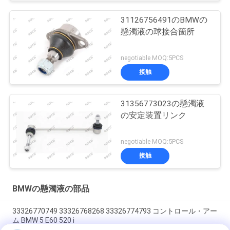
31126756491のBMWの
懸濁液の球接合箇所
negotiable MOQ:5PCS
接触
31356773023の懸濁液
の安定装置リンク
negotiable MOQ:5PCS
接触
BMWの懸濁液の部品
33326770749 33326768268 33326774793 コントロール・アー
ム BMW 5 E60 520 i