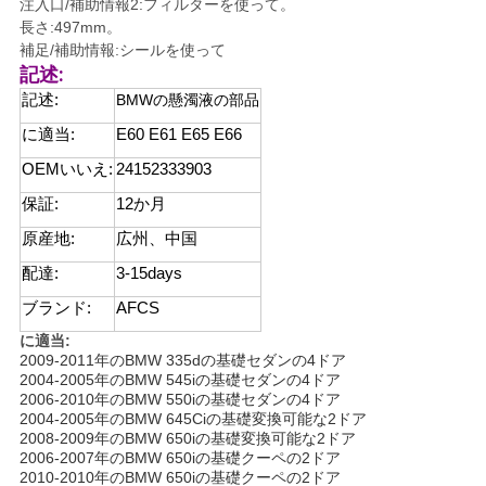
注入口/補助情報2:フィルターを使って。
せ
長さ:497mm。
補足/補助情報:シールを使って
記述:
ニ
記述:
BMWの懸濁液の部品
に適当:
E60 E61 E65 E66
ュ
OEMいいえ:
24152333903
ー
保証:
12か月
ス
原産地:
広州、中国
配達:
3-15days
引
ブランド:
AFCS
に適当:
金
2009-2011年のBMW 335dの基礎セダンの4ドア
2004-2005年のBMW 545iの基礎セダンの4ドア
を
2006-2010年のBMW 550iの基礎セダンの4ドア
2004-2005年のBMW 645Ciの基礎変換可能な2ドア
求
2008-2009年のBMW 650iの基礎変換可能な2ドア
2006-2007年のBMW 650iの基礎クーペの2ドア
め
2010-2010年のBMW 650iの基礎クーペの2ドア