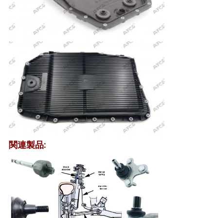
イ
バ
シ
ー
ポ
リ
シ
ー
関連製品: