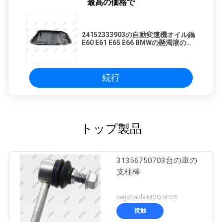
最高の価格で
24152333903の自動変速機オイル鍋
E60 E61 E65 E66 BMWの懸濁液の部
品
続行
トップ製品
31356750703台の車の
支柱棒
negotiable MOQ:5PCS
接触