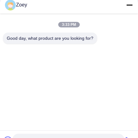
Zoey
11518635089 11518625097 BMW X5 / BMW Z4 ロードスター
用の水ポンプ
3:33 PM
31126775145 31124083313 BMW 5 グランツーリズモ / BMW 7
用のサスペンション ブッシング
Good day, what product are you looking for?
人気カテゴリ
すべて
ランド ローバーの懸
自動懸濁液の部品
濁液の部品
ベンツの懸濁液の部
BMWの懸濁液の部品
品
車の懸濁液のブッシ
車のエンジンの土台
ュ
懸濁液の支柱の土台
衝撃吸収材のブーツ