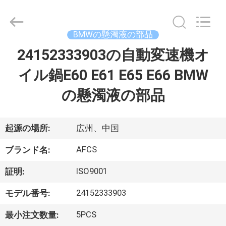
2021
-
2026
GUANGZHOU
DAXIN
BMWの懸濁液の部品
AUTO
SPARE
24152333903の自動変速機オ
ホ
PARTS
CO.,
LTD.
イル鍋E60 E61 E65 E66 BMW
ー
All
Rights
Reserved.
の懸濁液の部品
ム
製
起源の場所:
広州、中国
品
AFCS
ブランド名:
ISO9001
証明:
動
24152333903
モデル番号:
画
5PCS
最小注文数量: