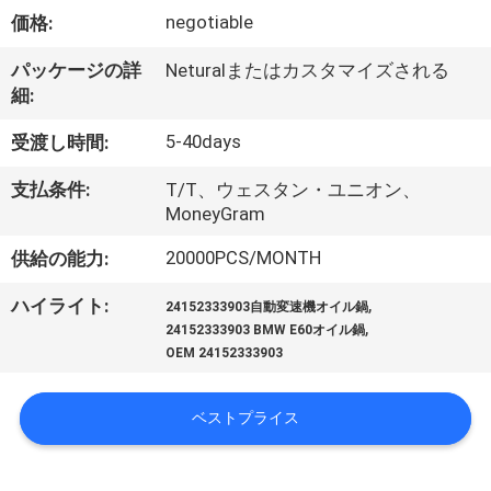
negotiable
価格:
私
た
パッケージの詳
Neturalまたはカスタマイズされる
細:
ち
5-40days
受渡し時間:
に
支払条件:
T/T、ウェスタン・ユニオン、
つ
MoneyGram
い
20000PCS/MONTH
供給の能力:
て
,
ハイライト:
24152333903自動変速機オイル鍋
,
24152333903 BMW E60オイル鍋
OEM 24152333903
工
場
ベストプライス
見