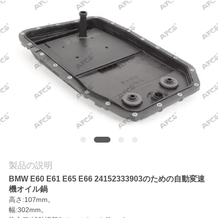
学
品
質
管
理
お
問
製品の説明
い
BMW E60 E61 E65 E66 24152333903のための自動変速
合
機オイル鍋
高さ:107mm。
わ
幅:302mm。