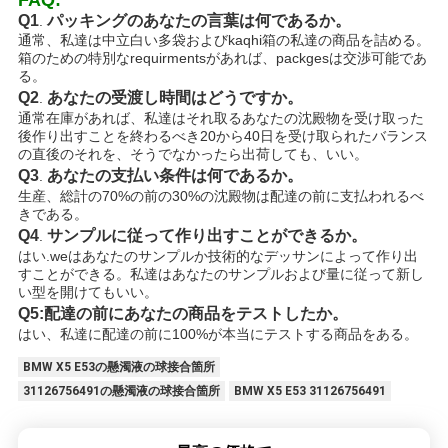
Q1
パッキングのあなたの言葉は何であるか。
.
通常、私達は中立白い多袋およびkaqhi箱の私達の商品を詰める。
箱のための特別なrequirmentsがあれば、packgesは交渉可能であ
る。
Q2
あなたの受渡し時間はどうですか。
.
通常在庫があれば、私達はそれ取るあなたの沈殿物を受け取った
後作り出すことを終わるべき20から40日を受け取られたバランス
の直後のそれを、そうでなかったら出荷しても、いい。
Q3
あなたの支払い条件は何であるか。
.
生産、総計の70%の前の30%の沈殿物は配達の前に支払われるべ
きである。
Q4
サンプルに従って作り出すことができるか。
.
はい.weはあなたのサンプルか技術的なデッサンによって作り出
すことができる。私達はあなたのサンプルおよび量に従って新し
い型を開けてもいい。
Q5:配達の前にあなたの商品をテストしたか。
はい、私達に配達の前に100%が本当にテストする商品をある。
BMW X5 E53の懸濁液の球接合箇所
31126756491の懸濁液の球接合箇所
BMW X5 E53 31126756491