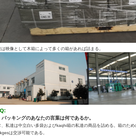
達は映像として木箱によって多くの箱があれば詰まる。
Q:
パッキングのあなたの言葉は何であるか。
.
、私達は中立白い多袋およびkaqhi箱の私達の商品を詰める。箱のための特別
ckgesは交渉可能である。