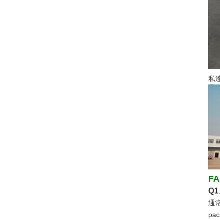
私
FA
Q1
通常
pa