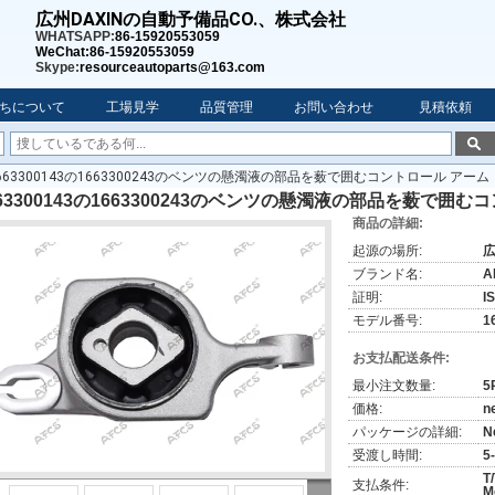
広州DAXINの自動予備品CO.、株式会社
WHATSAPP:
86-15920553059
WeChat:86-15920553059
Skype:
resourceautoparts@163.com
ちについて
工場見学
品質管理
お問い合わせ
見積依頼
663300143の1663300243のベンツの懸濁液の部品を薮で囲むコントロール アーム
663300143の1663300243のベンツの懸濁液の部品を薮で囲
商品の詳細:
起源の場所:
ブランド名:
A
証明:
I
モデル番号:
1
お支払配送条件:
最小注文数量:
5
価格:
n
パッケージの詳細:
N
受渡し時間:
5
T
支払条件:
M