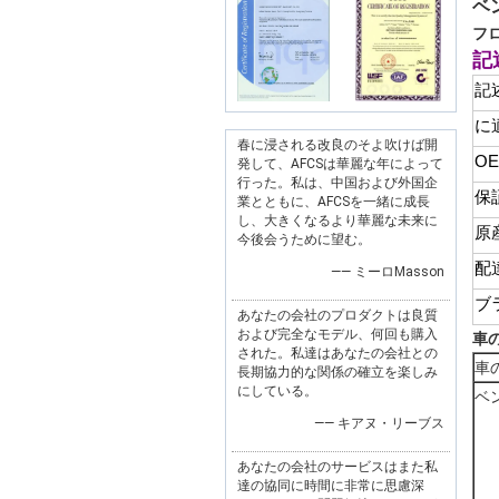
ベ
フ
記
記
に
春に浸される改良のそよ吹けば開
O
発して、AFCSは華麗な年によって
行った。私は、中国および外国企
保
業とともに、AFCSを一緒に成長
し、大きくなるより華麗な未来に
原
今後会うために望む。
配
—— ミーロMasson
ブ
あなたの会社のプロダクトは良質
および完全なモデル、何回も購入
車
された。私達はあなたの会社との
車
長期協力的な関係の確立を楽しみ
にしている。
ベ
—— キアヌ・リーブス
あなたの会社のサービスはまた私
達の協同に時間に非常に思慮深