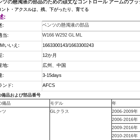
ンツの懸濁液の部品のための頑丈なコントロール アームのブッシュ1663
ロント・アクスルは、残、下がったり、育てる
述:
ベンツの懸濁液の部品
述:
W166 W292 GL ML
適当:
EMいいえ:
1663300143/1663300243
証:
12か月
産地:
広州、中国
達:
3-15days
ランド:
AFCS
の備品および部品番号
の備品
モデル
年
ンツ
GLクラス
2006-2009年
2006-2016年
2009-2016年
2010-2016年