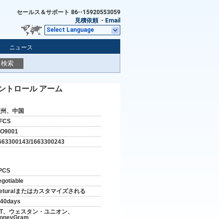
セールス＆サポート
86--15920553059
見積依頼
-
Email
Select Language
ニュース
検索
むコントロール アーム
広州、中国
FCS
SO9001
663300143/1663300243
PCS
egotiable
eturalまたはカスタマイズされる
-40days
/T、ウェスタン・ユニオン、
oneyGram