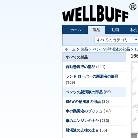
ホーム
製品
動画
私た
ホーム
製品
ベンツの懸濁液の部品
1
1
すべての製品
自動懸濁液の部品
(111)
ランド ローバーの懸濁液の部品
(109)
ベンツの懸濁液の部品
(65)
BMWの懸濁液の部品
(39)
車の懸濁液のブッシュ
(78)
車のエンジンの土台
(213)
懸濁液の支柱の土台
(55)