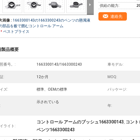
供給の能力:
2
連絡先
大画像 :
1663300143の1663300243のベンツの懸濁液
の部品を薮で囲むコントロール アーム
ベストプライス
細製品概要
照番号。:
1663300143/1663300243
車モデル:
証:
12か月
MOQ:
イズ:
標準、OEMの標準
パッケージ:
示されている
:
年:
コントロール アームのブッシュ1663300143
コントロ
,
イライト:
ベンツ1663300243