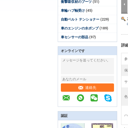
衝撃吸収材のブーツ
(51)
車輪ハブ軸受け
(45)
自動ベルト テンショナー
(229)
車のエンジンの水ポンプ
(189)
車センサーの部品
(97)
詳
オンラインです
参
保
サ
連絡先
色
ハ
認証