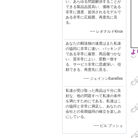
い、あらゆる問題解決することが
できる製品品質高い、価格である
非常に適度、提供されるモデルで
ある非常に広範囲、再度先に見
る。
—— レオナルドKnox
あなたの郵送物の速度はまた私達
の協同に非常に速い、パッキング
よ
である非常に厳密、商品傷つかな
い、質非常によい、変数一致す
る、サービス非常に思慮深い、信
頼できる、再度先に見る。
—— ジェイソンBareilles
私達が受け取った商品は十分に良
好な、他の問題すべて私達の条件
を満たすためにである。私達はこ
の協同と非常に満足し、あなたの
会社との長期協同の確立を楽しみ
にしている。
—— ビル ブッシュ