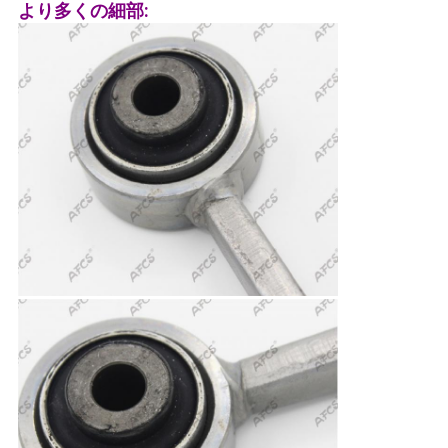
より多くの細部:
て
く
だ
さ
い
地
図
プ
ラ