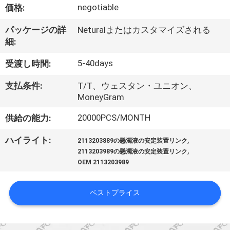
negotiable
価格:
私
パッケージの詳
Neturalまたはカスタマイズされる
た
細:
ち
5-40days
受渡し時間:
に
支払条件:
T/T、ウェスタン・ユニオン、
つ
MoneyGram
い
20000PCS/MONTH
供給の能力:
て
,
ハイライト:
2113203889の懸濁液の安定装置リンク
,
2113203989の懸濁液の安定装置リンク
OEM 2113203989
工
場
ベストプライス
見