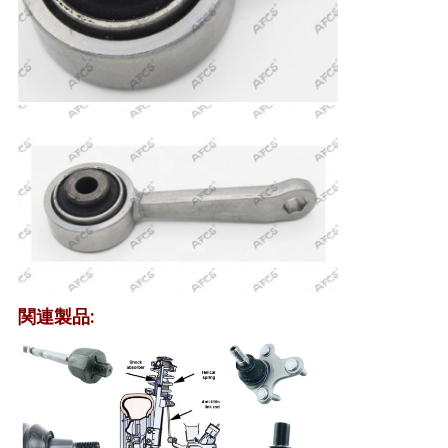
イ
バ
シ
ー
ポ
リ
シ
ー
関連製品: