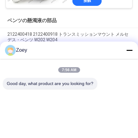
接触
ベンツの懸濁液の部品
2122400418 2122400918 トランスミッションマウント メルセ
デス・ベンツ W202 W204
Zoey
A2052405900 A2052406000 A205240300 エンジンマウント メ
ルセデス・ベンツ W205 S205
7:56 AM
A4472410013 エンジンマウント 4472410313 4472410413 メ
ルセデス・ベンツ・ヴィト バン W447
Good day, what product are you looking for?
人気カテゴリ
すべて
ランド ローバーの懸
自動懸濁液の部品
濁液の部品
ベンツの懸濁液の部
BMWの懸濁液の部品
品