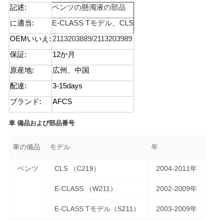
記述:
ベンツの懸濁液の部品
せ
に適当:
E-CLASS Tモデル、CLS
OEMいいえ:
2113203889/2113203989
ニ
保証:
12か月
ュ
原産地:
広州、中国
ー
配達:
3-15days
ス
ブランド:
AFCS
車
備品および部品番号
引
車の備品
モデル
年
金
ベンツ
CLS （C219）
2004-2011年
を
E-CLASS （W211）
2002-2009年
求
E-CLASS Tモデル（S211）
2003-2009年
め