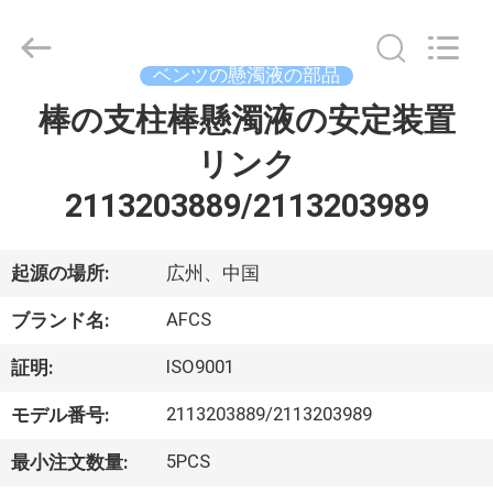
2021
-
2026
GUANGZHOU
DAXIN
ベンツの懸濁液の部品
AUTO
SPARE
棒の支柱棒懸濁液の安定装置
ホ
PARTS
CO.,
LTD.
リンク
ー
All
Rights
Reserved.
2113203889/2113203989
ム
起源の場所:
広州、中国
製
AFCS
品
ブランド名:
ISO9001
証明:
動
2113203889/2113203989
モデル番号:
画
5PCS
最小注文数量: