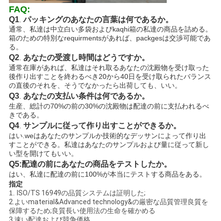
FAQ:
Q1
パッキングのあなたの言葉は何であるか。
.
通常、私達は中立白い多袋およびkaqhi箱の私達の商品を詰める。
箱のための特別なrequirmentsがあれば、packgesは交渉可能であ
る。
Q2
あなたの受渡し時間はどうですか。
.
通常在庫があれば、私達はそれ取るあなたの沈殿物を受け取った
後作り出すことを終わるべき20から40日を受け取られたバランス
の直後のそれを、そうでなかったら出荷しても、いい。
Q3
あなたの支払い条件は何であるか。
.
生産、総計の70%の前の30%の沈殿物は配達の前に支払われるべ
きである。
Q4
サンプルに従って作り出すことができるか。
.
はい.weはあなたのサンプルか技術的なデッサンによって作り出
すことができる。私達はあなたのサンプルおよび量に従って新し
い型を開けてもいい。
Q5:配達の前にあなたの商品をテストしたか。
はい、私達に配達の前に100%が本当にテストする商品をある。
指定
1.
ISO/TS 16949の品質システムは証明した;
2.よいmaterial&Advanced technology&の厳密な品質管理良質を
保障するため;良質長い使用法の生命を確かめる
3.速い配達および競争価格。