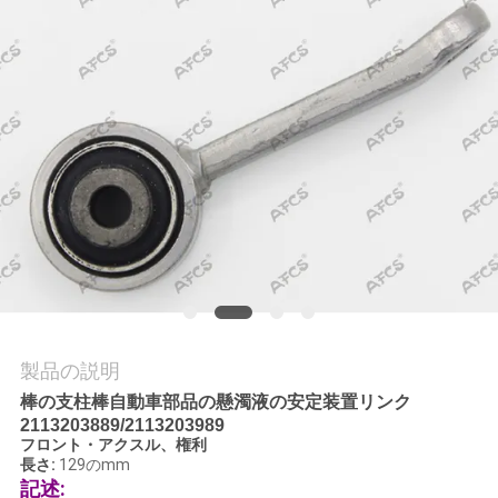
学
品
質
管
理
お
問
製品の説明
い
棒の支柱棒自動車部品の懸濁液の安定装置リンク
2113203889/2113203989
合
フロント・アクスル、権利
長さ:
129のmm
わ
記述: