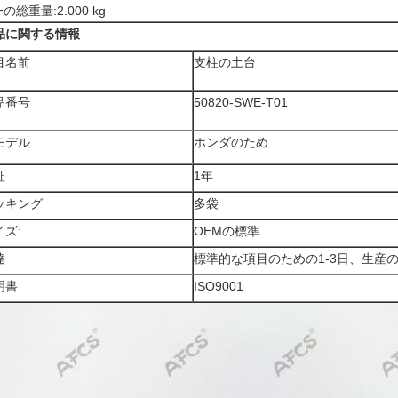
の総重量:2.000 kg
品に関する情報
目名前
支柱の土台
品番号
50820-SWE-T01
モデル
ホンダのため
証
1年
ッキング
多袋
イズ:
OEMの標準
達
標準的な項目のための1-3日、生産のた
明書
ISO9001