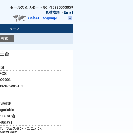
セールス＆サポート
86--15920553059
見積依頼
-
Email
Select Language
ニュース
検索
の土台
中国
FCS
SO9001
0820-SWE-T01
交渉可能
egotiable
ETUAL箱
-40days
/T、ウェスタン・ユニオン、
oneyGram