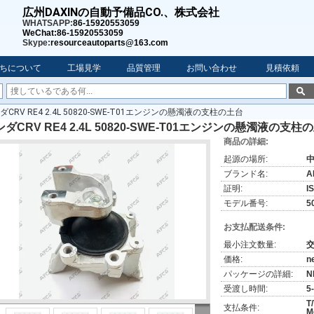
広州DAXINの自動予備品CO.、株式会社
WHATSAPP:
86-15920553059
WeChat:86-15920553059
Skype:
resourceautoparts@163.com
ちについて
工場見学
品質管理
お問い合わせ
見積依頼
ダCRV RE4 2.4L 50820-SWE-T01エンジンの懸濁液の支柱の土台
ダCRV RE4 2.4L 50820-SWE-T01エンジンの懸濁液の支柱
商品の詳細:
起源の場所:
ブランド名:
A
証明:
I
モデル番号:
5
お支払配送条件:
最小注文数量:
価格:
n
パッケージの詳細:
N
受渡し時間:
5
T
支払条件:
M