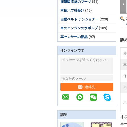
衝撃吸収材のブーツ
(51)
車輪ハブ軸受け
(45)
自動ベルト テンショナー
(229)
車のエンジンの水ポンプ
(189)
車センサーの部品
(97)
詳
オンラインです
部
車
保
連絡先
年
ハ
認証
ホン
単一