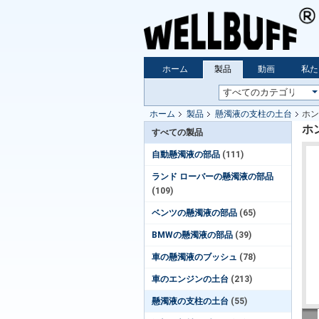
ホーム
製品
動画
私た
ホーム
製品
懸濁液の支柱の土台
ホン
ホン
すべての製品
自動懸濁液の部品
(111)
ランド ローバーの懸濁液の部品
(109)
ベンツの懸濁液の部品
(65)
BMWの懸濁液の部品
(39)
車の懸濁液のブッシュ
(78)
車のエンジンの土台
(213)
懸濁液の支柱の土台
(55)