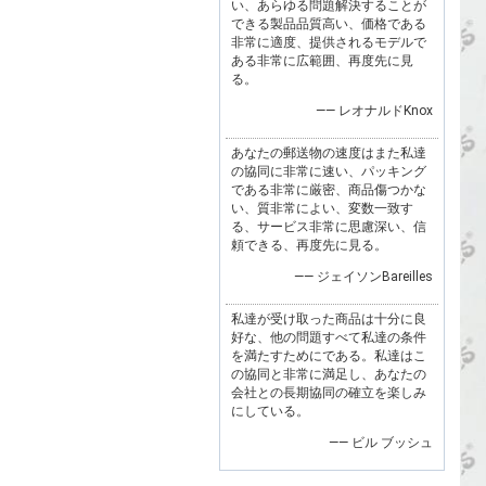
い、あらゆる問題解決することが
できる製品品質高い、価格である
非常に適度、提供されるモデルで
ある非常に広範囲、再度先に見
る。
—— レオナルドKnox
あなたの郵送物の速度はまた私達
の協同に非常に速い、パッキング
である非常に厳密、商品傷つかな
い、質非常によい、変数一致す
る、サービス非常に思慮深い、信
頼できる、再度先に見る。
—— ジェイソンBareilles
私達が受け取った商品は十分に良
好な、他の問題すべて私達の条件
を満たすためにである。私達はこ
の協同と非常に満足し、あなたの
会社との長期協同の確立を楽しみ
にしている。
—— ビル ブッシュ