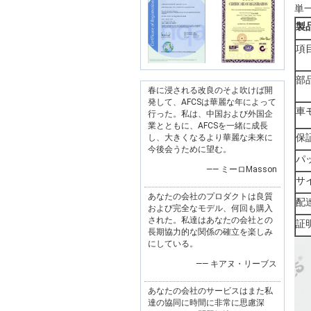
単一
製
項
部
春に浸される改良のそよ吹けば開
発して、AFCSは華麗な年によって
車
行った。私は、中国および外国企
業とともに、AFCSを一緒に成長
保
し、大きくなるより華麗な未来に
今後会うために望む。
パ
—— ミーロMasson
サ
あなたの会社のプロダクトは良質
配
および完全なモデル、何回も購入
された。私達はあなたの会社との
証
長期協力的な関係の確立を楽しみ
にしている。
—— キアヌ・リーブス
あなたの会社のサービスはまた私
達の協同に時間に非常に思慮深