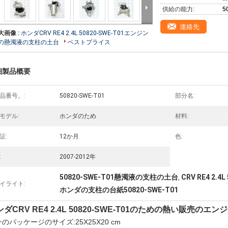
供給の能力:
5
連絡先
大画像 :
ホンダCRV RE4 2.4L 50820-SWE-T01エンジン
の懸濁液の支柱の土台
ベストプライス
細製品概要
品番号。:
50820-SWE-T01
部分名:
モデル:
ホンダのため
材料:
証:
12か月
色:
:
2007-2012年
50820-SWE-T01懸濁液の支柱の土台
CRV RE4 2.4L
,
イライト:
ホンダの支柱の台紙50820-SWE-T01
ダCRV RE4 2.4L 50820-SWE-T01のための熱い販売のエ
のパッケージのサイズ:25X25X20 cm