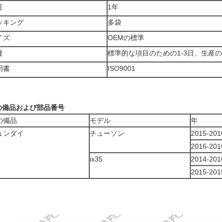
証
1年
ッキング
多袋
イズ:
OEMの標準
達
標準的な項目のための1-3日、生産のた
明書
ISO9001
の備品および部品番号
の備品
モデル
年
ュンダイ
チューソン
2015-20
2016-20
ix35
2014-20
2015-20