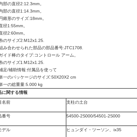
内部の直径2:12.3mm。
内部の直径1:14.3mm。
円錐形のサイズ:18mm。
直径1:55mm。
直径2:60mm。
糸のサイズ2:M12x1.25.
組み合わせられた部品の部品番号:JTC1708.
ガイド棒のタイプ:コントロール アーム。
糸のサイズ1:M12x1.25.
補足/補助情報:付属品を使って
単一のパッケージのサイズ:50X20X2 cm
単一の総重量:5.000 kg
品に関する情報
目名前
支柱の土台
品番号
54500-2S000/54501-2S000
モデル
ヒュンダイ・ツーソン、ix35