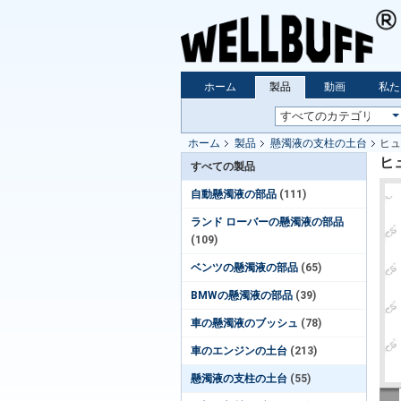
ホーム
製品
動画
私た
ホーム
製品
懸濁液の支柱の土台
ヒュ
ヒュ
すべての製品
自動懸濁液の部品
(111)
ランド ローバーの懸濁液の部品
(109)
ベンツの懸濁液の部品
(65)
BMWの懸濁液の部品
(39)
車の懸濁液のブッシュ
(78)
車のエンジンの土台
(213)
懸濁液の支柱の土台
(55)