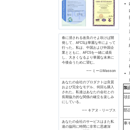
春に浸される改良のそよ吹けば開
発して、AFCSは華麗な年によって
行った。私は、中国および外国企
業とともに、AFCSを一緒に成長
し、大きくなるより華麗な未来に
今後会うために望む。
—— ミーロMasson
あなたの会社のプロダクトは良質
および完全なモデル、何回も購入
製
された。私達はあなたの会社との
項
長期協力的な関係の確立を楽しみ
にしている。
部
—— キアヌ・リーブス
あなたの会社のサービスはまた私
車
達の協同に時間に非常に思慮深