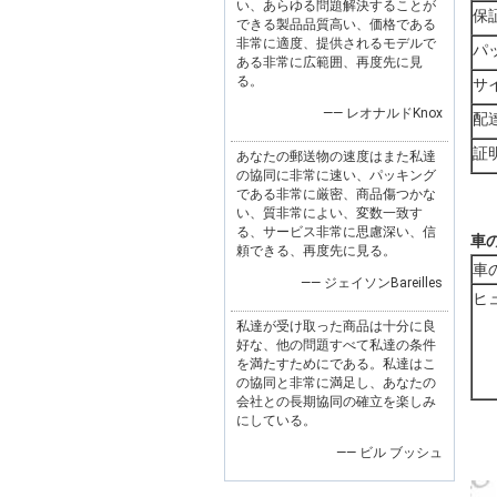
い、あらゆる問題解決することが
保
できる製品品質高い、価格である
非常に適度、提供されるモデルで
パ
ある非常に広範囲、再度先に見
る。
サ
—— レオナルドKnox
配
証
あなたの郵送物の速度はまた私達
の協同に非常に速い、パッキング
である非常に厳密、商品傷つかな
い、質非常によい、変数一致す
る、サービス非常に思慮深い、信
車
頼できる、再度先に見る。
車
—— ジェイソンBareilles
ヒ
私達が受け取った商品は十分に良
好な、他の問題すべて私達の条件
を満たすためにである。私達はこ
の協同と非常に満足し、あなたの
会社との長期協同の確立を楽しみ
にしている。
—— ビル ブッシュ