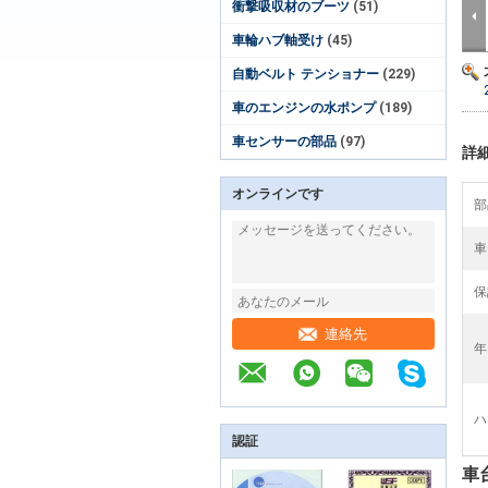
衝撃吸収材のブーツ
(51)
車輪ハブ軸受け
(45)
自動ベルト テンショナー
(229)
車のエンジンの水ポンプ
(189)
車センサーの部品
(97)
詳
オンラインです
部
車
保
連絡先
年
ハ
認証
車