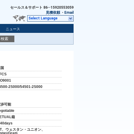
セールス＆サポート
86--15920553059
見積依頼
-
Email
Select Language
ニュース
検索
中国
FCS
SO9001
4500-2S000/54501-2S000
交渉可能
egotiable
ETUAL箱
-40days
/T、ウェスタン・ユニオン、
oneyGram