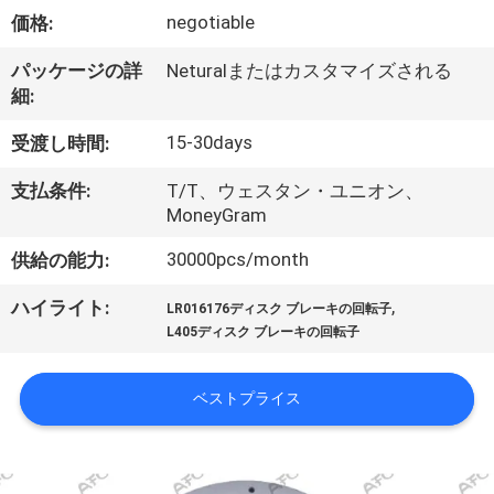
negotiable
価格:
私
た
パッケージの詳
Neturalまたはカスタマイズされる
細:
ち
15-30days
受渡し時間:
に
支払条件:
T/T、ウェスタン・ユニオン、
つ
MoneyGram
い
30000pcs/month
供給の能力:
て
,
ハイライト:
LR016176ディスク ブレーキの回転子
L405ディスク ブレーキの回転子
工
ベストプライス
場
見