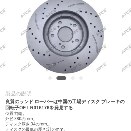
学
品
質
管
理
お
問
製品の説明
い
良質のランド ローバーは中国の工場ディスク ブレーキの
回転子OE LR016176を発見する
合
位置:前輪。
外径:380のmm。
わ
ディスク厚さ:34のmm。
ディスクの最低の厚さ:31のmm。