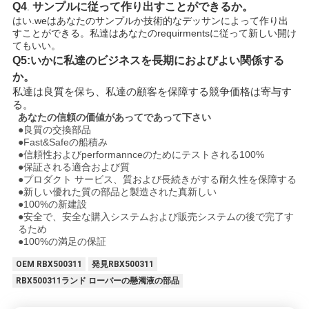
Q4
サンプルに従って作り出すことができるか。
.
はい.weはあなたのサンプルか技術的なデッサンによって作り出
すことができる。私達はあなたのrequirmentsに従って新しい開け
てもいい。
Q5:いかに私達のビジネスを長期におよびよい関係する
か。
私達は良質を保ち、私達の顧客を保障する競争価格は寄与す
る。
あなたの信頼の価値があってであって下さい
●
良質の交換部品
●Fast&Safeの船積み
●信頼性およびperformannceのためにテストされる100%
●保証される適合および質
●プロダクト サービス、質および長続きがする耐久性を保障する
●新しい優れた質の部品と製造された真新しい
●100%の新建設
●安全で、安全な購入システムおよび販売システムの後で完了す
るため
●100%の満足の保証
OEM RBX500311
発見RBX500311
RBX500311ランド ローバーの懸濁液の部品