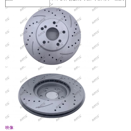
ン
て
く
だ
さ
い
地
図
プ
ラ
映像: