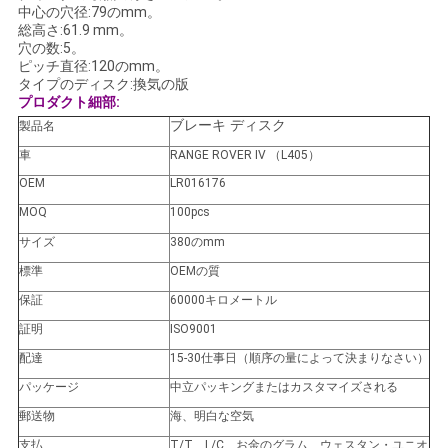
中心の穴径:79のmm。
せ
総高さ:61.9 mm。
穴の数:5。
ピッチ直径:120のmm。
タイプのディスク:換気の版
ニ
プロダクト細部:
ュ
ブレーキ ディスク
製品名
車
RANGE ROVER IV （L405）
ー
OEM
LR016176
ス
MOQ
100pcs
サイズ
380のmm
標準
OEMの質
引
保証
60000キロメートル
金
証明
ISO9001
を
配達
15-30仕事日（順序の量によって決まりなさい）
パッケージ
中立パッキングまたはカスタマイズされる
求
郵送物
海、明白な空気
め
支払
T/T、L/C、お金のグラム、ウェスタン・ユニオ