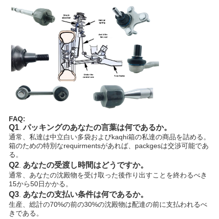
イ
バ
シ
ー
ポ
リ
シ
FAQ:
Q1
パッキングのあなたの言葉は何であるか。
.
ー
通常、私達は中立白い多袋およびkaqhi箱の私達の商品を詰める。
箱のための特別なrequirmentsがあれば、packgesは交渉可能であ
る。
Q2
あなたの受渡し時間はどうですか。
.
通常、あなたの沈殿物を受け取った後作り出すことを終わるべき
15から50日かかる。
Q3
あなたの支払い条件は何であるか。
.
生産、総計の70%の前の30%の沈殿物は配達の前に支払われるべ
きである。