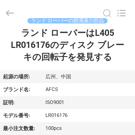
2021
-
2026
GUANGZHOU
DAXIN
ランド ローバーの懸濁液の部品
AUTO
SPARE
ランド ローバーはL405
ホ
PARTS
CO.,
LTD.
LR016176のディスク ブレー
ー
All
Rights
Reserved.
キの回転子を発見する
ム
製
起源の場所:
広州、中国
品
AFCS
ブランド名:
ISO9001
証明:
動
LR016176
モデル番号:
画
100pcs
最小注文数量: