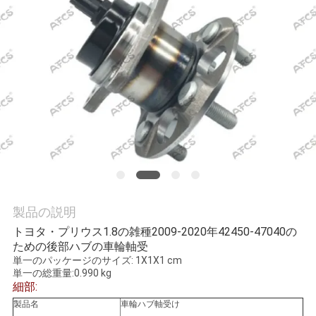
学
品
質
管
理
お
製品の説明
問
トヨタ・プリウス1.8の雑種2009-2020年42450-47040の
い
ための後部ハブの車輪軸受
単一のパッケージのサイズ: 1X1X1 cm
合
単一の総重量:0.990 kg
細部:
わ
製品名
車輪ハブ軸受け