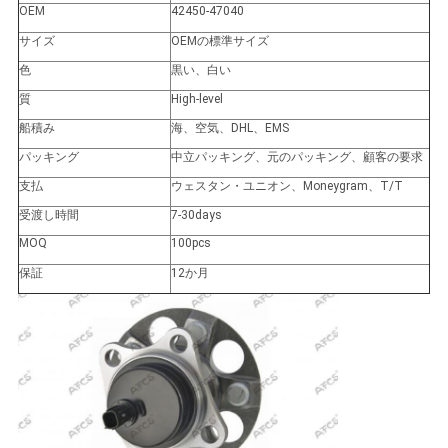
OEM
42450-47040
せ
サイズ
OEMの標準サイズ
色
黒い、白い
ニ
質
High-level
ュ
船積み
海、空気、DHL、EMS
パッキング
中立パッキング、元のパッキング、顧客の要求
ー
支払
ウェスタン・ユニオン、Moneygram、T/T
ス
受渡し時間
7-30days
MOQ
100pcs
保証
12か月
引
金
を
求
め