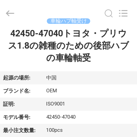
2021
-
2026
GUANGZHOU
DAXIN
車輪ハブ軸受け
AUTO
SPARE
42450-47040トヨタ・プリウ
ホ
PARTS
CO.,
LTD.
ス1.8の雑種のための後部ハブ
ー
All
Rights
Reserved.
の車輪軸受
ム
製
起源の場所:
中国
品
OEM
ブランド名:
ISO9001
証明:
動
42450-47040
モデル番号:
画
100pcs
最小注文数量: