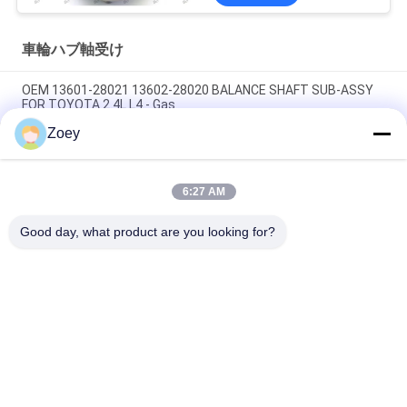
車輪ハブ軸受け
OEM 13601-28021 13602-28020 BALANCE SHAFT SUB-ASSY
FOR TOYOTA 2.4L L4 - Gas
Zoey
OEM 2345A015 MR995034 MITSUBISHI L200/TRITON用のクラ
ッチマスターシリンダー
6:27 AM
OEM 13810-PWA-003 13810-PWA-000 ホンダ・アコードIV用の
ベルトポリー,クランクスhaft
Good day, what product are you looking for?
人気カテゴリ
すべて
ランド ローバーの懸
自動懸濁液の部品
濁液の部品
ベンツの懸濁液の部
BMWの懸濁液の部品
品