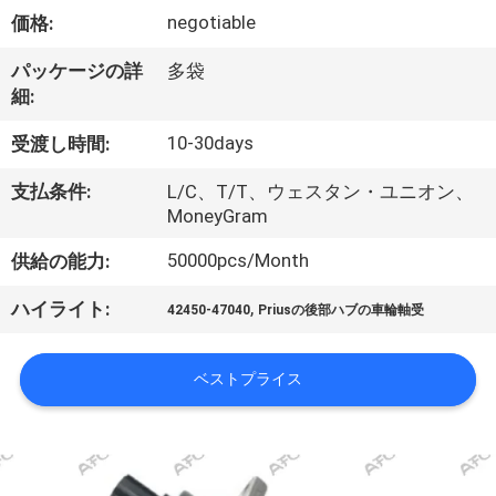
negotiable
価格:
私
た
パッケージの詳
多袋
細:
ち
10-30days
受渡し時間:
に
支払条件:
L/C、T/T、ウェスタン・ユニオン、
つ
MoneyGram
い
50000pcs/Month
供給の能力:
て
,
ハイライト:
42450-47040
Priusの後部ハブの車輪軸受
工
ベストプライス
場
見