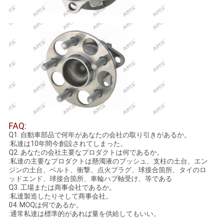
て
く
だ
さ
い
FAQ:
地
Q1. 自動車部品で何年があなたの会社の取り引きがあるか。
:私達は10年間今創設されてしまった。
図
Q2. あなたの会社主要なプロダクトは何であるか。
:私達の主要なプロダクトは懸濁液のブッシュ、支柱の土台、エン
ジンの土台、ベルト、衝撃、点火プラグ、球接合箇所、タイのロ
プ
ッドエンド、球接合箇所、車輪ハブ軸受け、等である
Q3. 工場または商事会社であるか。
:私達製造したりそして商事会社。
ラ
04. MOQは何であるか。
:通常私達は標準的があれば量を供給してもいい。