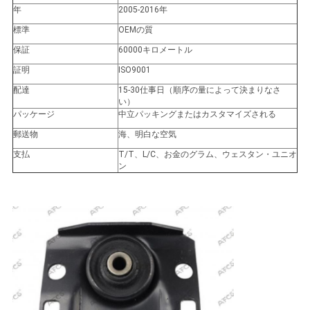
せ
年
2005-2016年
標準
OEMの質
保証
60000キロメートル
ニ
証明
ISO9001
ュ
配達
15-30仕事日（順序の量によって決まりなさ
い）
ー
パッケージ
中立パッキングまたはカスタマイズされる
郵送物
海、明白な空気
ス
支払
T/T、L/C、お金のグラム、ウェスタン・ユニオ
ン
引
金
を
求
め