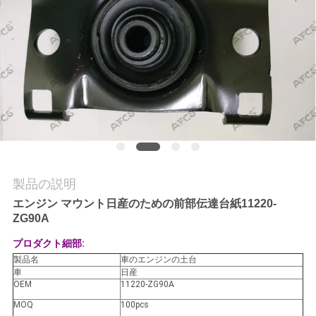
学
品
質
管
理
製品の説明
お
エンジン マウント日産のための前部伝達台紙11220-
問
ZG90A
い
プロダクト細部:
製品名
車のエンジンの土台
合
車
日産
OEM
11220-ZG90A
わ
MOQ
100pcs