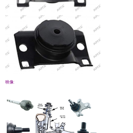
て
く
だ
さ
い
地
映像:
図
プ
ラ