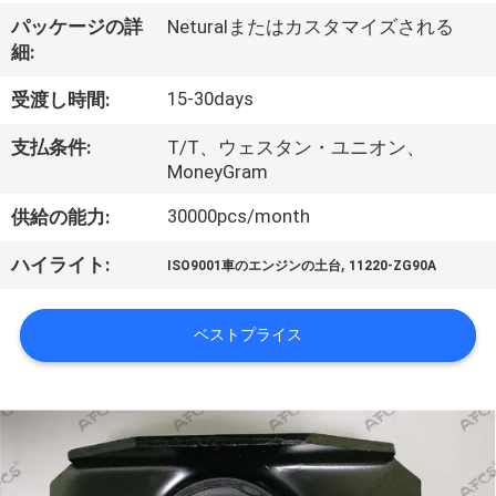
私
パッケージの詳
Neturalまたはカスタマイズされる
細:
た
15-30days
受渡し時間:
ち
支払条件:
T/T、ウェスタン・ユニオン、
に
MoneyGram
つ
30000pcs/month
供給の能力:
い
,
ハイライト:
ISO9001車のエンジンの土台
11220-ZG90A
て
ベストプライス
工
場
見