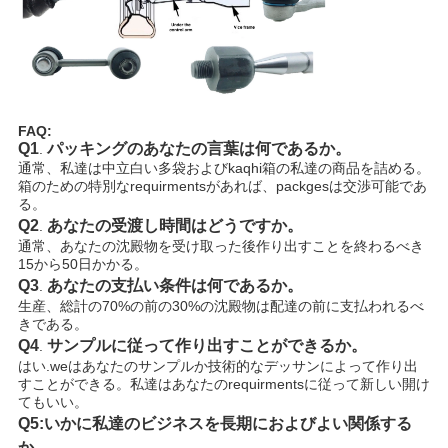
イ
バ
シ
ー
FAQ:
Q1
パッキングのあなたの言葉は何であるか。
.
ポ
通常、私達は中立白い多袋およびkaqhi箱の私達の商品を詰める。
箱のための特別なrequirmentsがあれば、packgesは交渉可能であ
リ
る。
Q2
あなたの受渡し時間はどうですか。
.
シ
通常、あなたの沈殿物を受け取った後作り出すことを終わるべき
15から50日かかる。
ー
Q3
あなたの支払い条件は何であるか。
.
生産、総計の70%の前の30%の沈殿物は配達の前に支払われるべ
きである。
Q4
サンプルに従って作り出すことができるか。
.
はい.weはあなたのサンプルか技術的なデッサンによって作り出
すことができる。私達はあなたのrequirmentsに従って新しい開け
てもいい。
Q5:いかに私達のビジネスを長期におよびよい関係する
か。