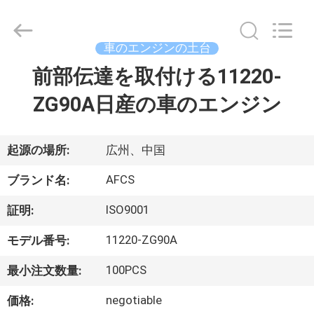
2021
-
2026
GUANGZHOU
DAXIN
車のエンジンの土台
AUTO
SPARE
前部伝達を取付ける11220-
ホ
PARTS
CO.,
LTD.
ZG90A日産の車のエンジン
ー
All
Rights
Reserved.
ム
起源の場所:
広州、中国
製
AFCS
ブランド名:
品
ISO9001
証明:
11220-ZG90A
モデル番号:
動
100PCS
最小注文数量:
画
negotiable
価格: