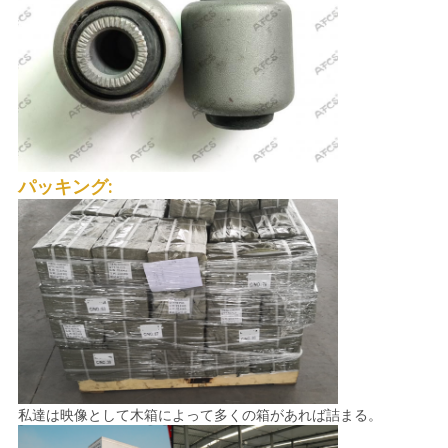
て
く
だ
さ
パッキング:
い
地
図
プ
ラ
私達は映像として木箱によって多くの箱があれば詰まる。