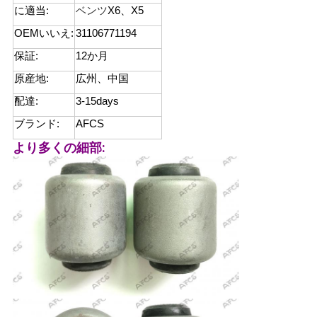
に適当:
ベンツ
X6、X5
せ
OEMいいえ:
31106771194
保証:
12か月
ニ
原産地:
広州、中国
ュ
配達:
3-15days
ー
ブランド:
AFCS
ス
より多くの細部:
引
金
を
求
め