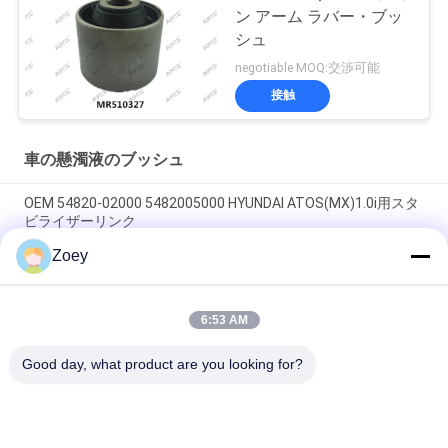
ン アーム ラバー・ブッ
シュ
negotiable MOQ:交渉可能
接触
車の懸濁液のブッシュ
OEM 54820-02000 5482005000 HYUNDAI ATOS(MX)1.0i用スタ
ビライザーリンク
Zoey
OEM FL3Z3084B FL3Z3085B FL343A188A FORD F-150向けARM
BUSH 拡張
6:53 AM
OEM FL3Z3050B FL3Z-3050-C ボールジョイント FORD F-150 /
遠征
Good day, what product are you looking for?
人気カテゴリ
すべて