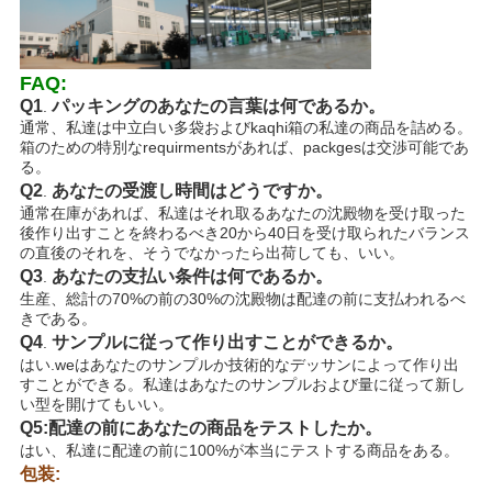
イ
バ
FAQ:
シ
Q1
パッキングのあなたの言葉は何であるか。
.
通常、私達は中立白い多袋およびkaqhi箱の私達の商品を詰める。
ー
箱のための特別なrequirmentsがあれば、packgesは交渉可能であ
る。
ポ
Q2
あなたの受渡し時間はどうですか。
.
通常在庫があれば、私達はそれ取るあなたの沈殿物を受け取った
リ
後作り出すことを終わるべき20から40日を受け取られたバランス
の直後のそれを、そうでなかったら出荷しても、いい。
シ
Q3
あなたの支払い条件は何であるか。
.
生産、総計の70%の前の30%の沈殿物は配達の前に支払われるべ
ー
きである。
Q4
サンプルに従って作り出すことができるか。
.
はい.weはあなたのサンプルか技術的なデッサンによって作り出
すことができる。私達はあなたのサンプルおよび量に従って新し
い型を開けてもいい。
Q5:配達の前にあなたの商品をテストしたか。
はい、私達に配達の前に100%が本当にテストする商品をある。
包装: