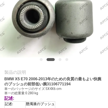
学
品
質
管
理
お
製品の説明
問
BMW X5 E70 2006-2013年のための良質の最もよい快腕
い
のブッシュの前部低い腕31106771194
単一のパッケージのサイズ:5X4X6 cm
合
単一の総重量:0.280 kg
記述:
わ
記述:
懸濁液のブッシュ