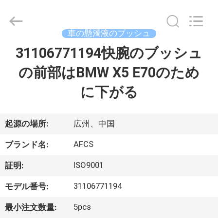
2021
-
2026
GUANGZHOU
DAXIN
車の懸濁液のブッシュ
AUTO
SPARE
31106771194快腕のブッシュ
ホ
PARTS
CO.,
LTD.
の前部はBMW X5 E70のため
ー
All
Rights
Reserved.
に下がる
ム
製
起源の場所:
広州、中国
品
AFCS
ブランド名:
ISO9001
証明:
動
31106771194
モデル番号:
画
5pcs
最小注文数量: