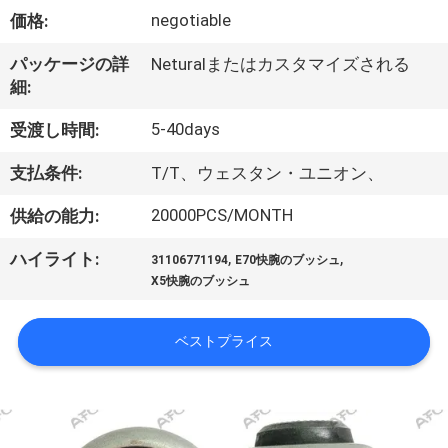
negotiable
価格:
私
た
パッケージの詳
Neturalまたはカスタマイズされる
細:
ち
5-40days
受渡し時間:
に
支払条件:
T/T、ウェスタン・ユニオン、
つ
20000PCS/MONTH
供給の能力:
い
,
,
ハイライト:
て
31106771194
E70快腕のブッシュ
X5快腕のブッシュ
工
ベストプライス
場
見