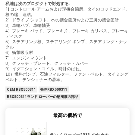
私達は次のプロダクトで対処する:
1)
コントロール アームおよび球接合箇所、タイのロッドエンド、
棚の端、連結。
2）ドライブ シャフト、cvの接合箇所および三脚の接合箇所
3）車輪ハブ、車輪軸受
4）ブレーキ パッド、ブレーキ片、ブレーキ カリパス、ブレーキ
ディスク
5）ステアリング棚、ステアリング ポンプ、ステアリング・ナッ
クル
6）衝撃吸収材
7）エンジン マウント
8）クラッチ・プレート、クラッチ・カバー
9）イグニション・コイル、時計のばね、
10）燃料ポンプ、石油フィルター、ファン・ベルト、タイミング
ベルト、テンショナーの滑車。
OEM RBX500311
発見RBX500311
RBX500311ランド ローバーの懸濁液の部品
最高の価格で