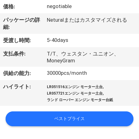
negotiable
価格:
私
た
パッケージの詳
Neturalまたはカスタマイズされる
細:
ち
5-40days
受渡し時間:
に
支払条件:
T/T、ウェスタン・ユニオン、
つ
MoneyGram
い
30000pcs/month
供給の能力:
て
,
ハイライト:
LR051516エンジン モーター土台
,
LR057721エンジン モーター土台
ランド ローバー エンジン モーター台紙
工
場
ベストプライス
見