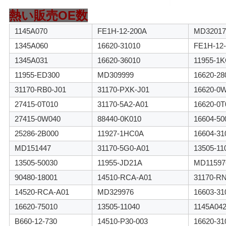
イ
熱い販売OE数
バ
1145A070
FE1H-12-200A
MD32017
シ
1345A060
16620-31010
FE1H-12-
ー
1345A031
16620-36010
11955-1
11955-ED300
MD309999
16620-28
ポ
31170-RB0-J01
31170-PXK-J01
16620-0
リ
27415-0T010
31170-5A2-A01
16620-0T
27415-0W040
88440-0K010
16604-50
シ
25286-2B000
11927-1HC0A
16604-31
ー
MD151447
31170-5G0-A01
13505-11
13505-50030
11955-JD21A
MD11597
90480-18001
14510-RCA-A01
31170-R
14520-RCA-A01
MD329976
16603-31
16620-75010
13505-11040
1145A04
B660-12-730
14510-P30-003
16620-31