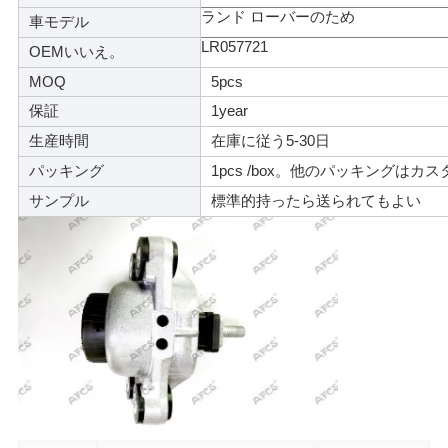
せ
ランド ローバーのため
車モデル
LR057721
OEMいいえ。
MOQ
5pcs
ニ
保証
1year
ュ
生産時間
在庫に従う5-30日
ー
パッキング
1pcs /box。他のパッキングはカ
サンプル
標準的持ったら送られてもよい
ス
引
金
を
求
め