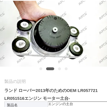
学
品
質
管
理
お
問
製品の説明
い
ランド ローバー2013年のためのOEM LR057721
合
LR051516エンジン モーター土台-
わ
エンジンの土台
製品名