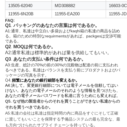
13505-62040
MD308882
16603-0C
11955-6N20B
11955-EA200
11955-J
FAQ:
Q1
パッキングのあなたの言葉は何であるか。
.
A1:通常、私達は中立白い多袋およびkaqhi箱の私達の商品を詰め
る。箱のための特別なrequirmentsがあれば、packgesは交渉可能
である。
Q2
MOQは何である
か。
.
A2:通常私達は標準的があれば量を供給してもいい。
Q3
あなたの支払い条件は何であるか。
.
A3:生産、総計の70%の前の30%の沈殿物は配達の前に支払われ
るべきである。
私達はバランスを支払う前にプロダクトおよびパ
ッケージの写真を示す。
Q4.
頻繁にあなたの銀行細部を変えるか。
A4:決して。変更銀行細部については電子メールを信頼してはい
けない。
あなたの電子メールのそれのような情報を見つけたら、
あなたの電子メールパスワードを私達に言うためにも変えれば。
Q5.
なぜ他の製造者からのそれを買うことができない私達からの
それを買うべきであるか。
A5:私達の会社は私達は指定時間の内に商品をすぐにそして正確
に渡してもいいことを保障する予備品システムの最も完全な、最
も方向づけられたサプライ チェーンを持っている。