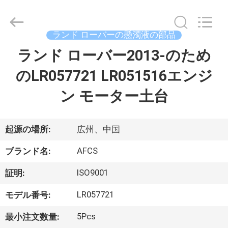
2021
-
2026
GUANGZHOU
DAXIN
ランド ローバーの懸濁液の部品
AUTO
SPARE
ランド ローバー2013-のため
ホ
PARTS
CO.,
LTD.
のLR057721 LR051516エンジ
ー
All
Rights
Reserved.
ン モーター土台
ム
製
起源の場所:
広州、中国
品
AFCS
ブランド名:
ISO9001
証明:
動
LR057721
モデル番号:
画
5Pcs
最小注文数量: