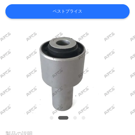
学
ベストプライス
品
質
管
理
お
問
い
合
わ
製品の説明