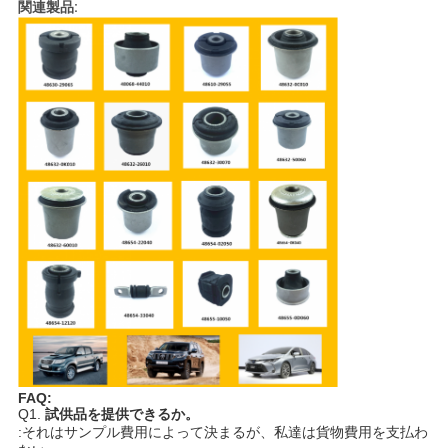
イ
関連製品:
バ
シ
ー
ポ
リ
シ
ー
FAQ:
Q1.
試供品を提供できるか。
:それはサンプル費用によって決まるが、私達は貨物費用を支払わ