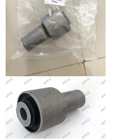
て
く
だ
さ
い
地
図
プ
ラ