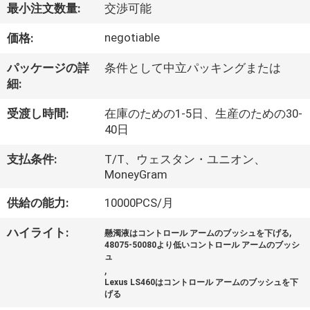
最小注文数量:
交渉可能
私
negotiable
価格:
た
パッケージの詳
条件として中立パッキングまたは
ち
細:
に
受渡し時間:
在庫のための1-5日、生産のための30-
つ
40日
い
支払条件:
T/T、ウェスタン・ユニオン、
MoneyGram
て
供給の能力:
10000PCS/月
工
,
ハイライト:
懸濁液はコントロール アームのブッシュを下げる
48075-50080より低いコントロール アームのブッシ
場
ュ
,
Lexus LS460はコントロール アームのブッシュを下
見
げる