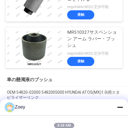
negotiable MOQ:交渉可能
接触
MR510327サスペンショ
ン アーム ラバー・ブッ
シュ
negotiable MOQ:交渉可能
接触
車の懸濁液のブッシュ
OEM 54820-02000 5482005000 HYUNDAI ATOS(MX)1.0i用スタ
ビライザーリンク
Zoey
OEM FL3Z3084B FL3Z3085B FL343A188A FORD F-150向けARM
BUSH 拡張
6:16 AM
OEM FL3Z3050B FL3Z-3050-C ボールジョイント FORD F-150 /