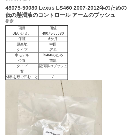
せ
48075-50080 Lexus LS460 2007-2012年のための
低の懸濁液のコントロール アームのブッシュ
指定
ニ
項目
価値
OEいいえ。
48075-50080
ュ
保証
6か月
原産地
中国
ー
タイプ
容易
車モデル
ls460のため
位置
前部
ス
タイプ
懸濁液のブッシュ
質
材料を薮で囲むこと
/
引
金
を
求
め