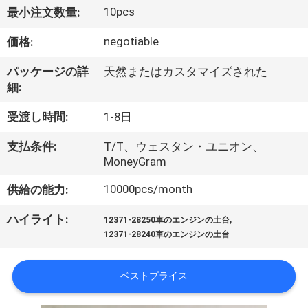
10pcs
最小注文数量:
私
negotiable
価格:
た
ち
パッケージの詳
天然またはカスタマイズされた
細:
に
受渡し時間:
1-8日
つ
支払条件:
T/T、ウェスタン・ユニオン、
い
MoneyGram
て
10000pcs/month
供給の能力:
,
ハイライト:
12371-28250車のエンジンの土台
工
12371-28240車のエンジンの土台
場
ベストプライス
見