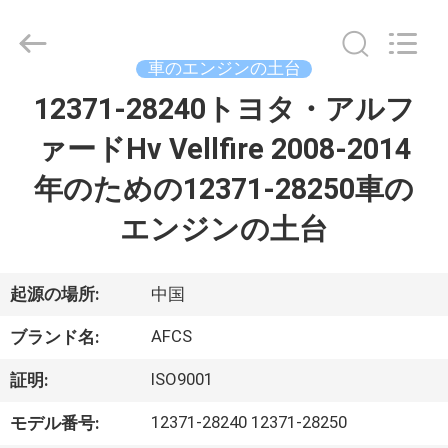
2021
-
2026
GUANGZHOU
DAXIN
車のエンジンの土台
AUTO
SPARE
12371-28240トヨタ・アルフ
ホ
PARTS
CO.,
LTD.
ァードHv Vellfire 2008-2014
ー
All
Rights
Reserved.
年のための12371-28250車の
ム
エンジンの土台
製
品
起源の場所:
中国
AFCS
ブランド名:
動
ISO9001
証明:
画
12371-28240 12371-28250
モデル番号: