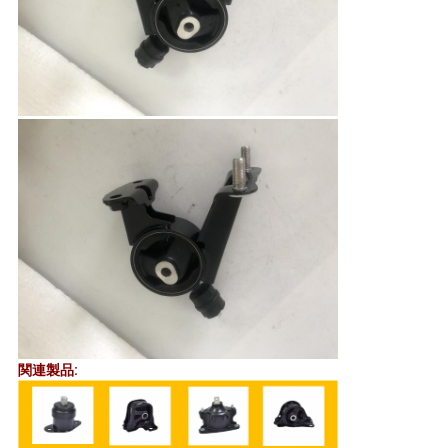
て
く
だ
さ
い
地
図
プ
関連製品:
ラ