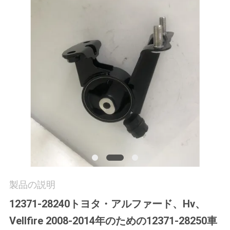
学
品
質
管
理
お
問
い
製品の説明
合
12371-28240トヨタ・アルファード、Hv、
わ
Vellfire 2008-2014年のための12371-28250車