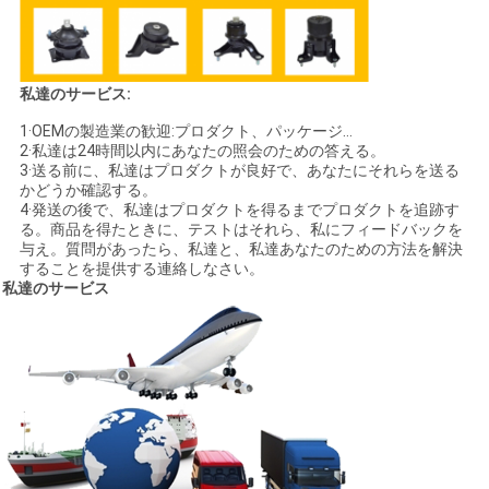
イ
バ
シ
私達のサービス:
ー
1·OEMの製造業の歓迎:プロダクト、パッケージ…
2·私達は24時間以内にあなたの照会のための答える。
3·送る前に、私達はプロダクトが良好で、あなたにそれらを送る
ポ
かどうか確認する。
4·発送の後で、私達はプロダクトを得るまでプロダクトを追跡す
リ
る。商品を得たときに、テストはそれら、私にフィードバックを
与え。質問があったら、私達と、私達あなたのための方法を解決
シ
することを提供する連絡しなさい。
私達のサービス
ー