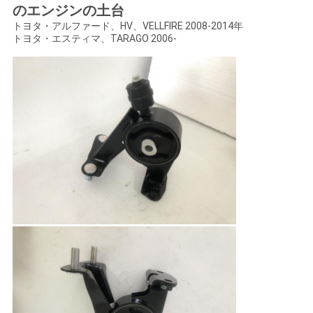
のエンジンの土台
せ
トヨタ・アルファード、HV、VELLFIRE 2008-2014年
トヨタ・エスティマ、TARAGO 2006-
ニ
ュ
ー
ス
引
金
を
求
め