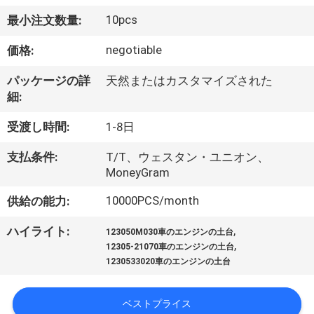
私
10pcs
最小注文数量:
た
negotiable
価格:
ち
パッケージの詳
天然またはカスタマイズされた
細:
に
受渡し時間:
1-8日
つ
い
支払条件:
T/T、ウェスタン・ユニオン、
MoneyGram
て
10000PCS/month
供給の能力:
,
ハイライト:
工
123050M030車のエンジンの土台
,
12305-21070車のエンジンの土台
場
1230533020車のエンジンの土台
見
ベストプライス