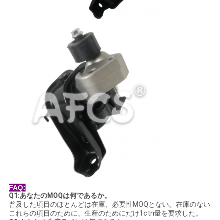
イ
バ
シ
ー
ポ
リ
シ
ー
FAQ:
Q1:あなたのMOQは何であるか。
普及した項目のほとんどは在庫、必要性MOQとない。在庫のない
これらの項目のために、生産のためにだけ1ctn量を要求した。