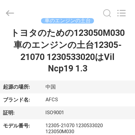
2021
-
2026
GUANGZHOU
DAXIN
車のエンジンの土台
AUTO
SPARE
トヨタのための123050M030
ホ
PARTS
CO.,
LTD.
車のエンジンの土台12305-
ー
All
Rights
Reserved.
21070 1230533020はVil
ム
Ncp19 1.3
製
起源の場所:
中国
品
AFCS
ブランド名:
動
ISO9001
証明:
画
12305-21070 1230533020
モデル番号:
123050M030