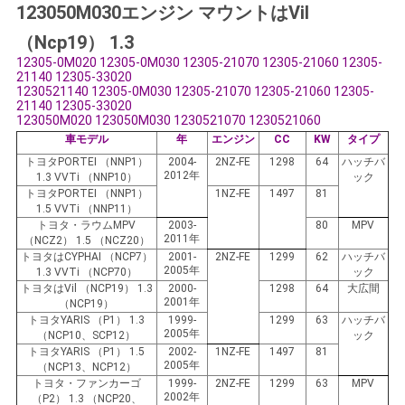
123050M030エンジン マウントはVil
せ
（Ncp19） 1.3
12305-0M020 12305-0M030 12305-21070 12305-21060 12305-
ニ
21140 12305-33020
1230521140 12305-0M030 12305-21070 12305-21060 12305-
21140 12305-33020
ュ
123050M020 123050M030 1230521070 1230521060
車モデル
年
エンジン
CC
KW
タイプ
ー
トヨタPORTEI （NNP1）
2004-
2NZ-FE
1298
64
ハッチバ
2012年
1.3 VVTi （NNP10）
ック
ス
トヨタPORTEI （NNP1）
1NZ-FE
1497
81
1.5 VVTi （NNP11）
トヨタ・ラウムMPV
2003-
80
MPV
2011年
（NCZ2） 1.5 （NCZ20）
引
トヨタはCYPHAI （NCP7）
2001-
2NZ-FE
1299
62
ハッチバ
2005年
1.3 VVTi （NCP70）
ック
金
トヨタはVil （NCP19） 1.3
2000-
1298
64
大広間
2001年
（NCP19）
を
トヨタYARIS （P1） 1.3
1999-
1299
63
ハッチバ
2005年
（NCP10、SCP12）
ック
トヨタYARIS （P1） 1.5
2002-
1NZ-FE
1497
81
求
2005年
（NCP13、NCP12）
トヨタ・ファンカーゴ
1999-
2NZ-FE
1299
63
MPV
め
2002年
（P2） 1.3 （NCP20、