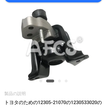
学
品
質
管
理
お
問
い
合
製品の説明
わ
トヨタのための12305-21070の1230533020の