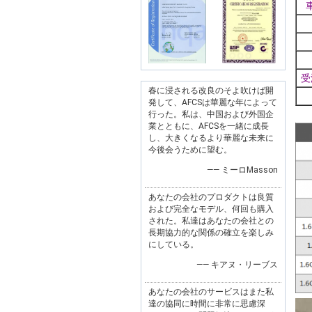
受
春に浸される改良のそよ吹けば開
発して、AFCSは華麗な年によって
行った。私は、中国および外国企
業とともに、AFCSを一緒に成長
し、大きくなるより華麗な未来に
今後会うために望む。
—— ミーロMasson
あなたの会社のプロダクトは良質
および完全なモデル、何回も購入
された。私達はあなたの会社との
長期協力的な関係の確立を楽しみ
にしている。
—— キアヌ・リーブス
あなたの会社のサービスはまた私
達の協同に時間に非常に思慮深