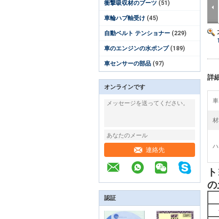
衝撃吸収材のブーツ
(51)
車輪ハブ軸受け
(45)
自動ベルト テンショナー
(229)
車のエンジンの水ポンプ
(189)
車センサーの部品
(97)
詳
オンラインです
車
材
ハ
連絡先
ト
の
認証