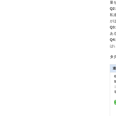
量
Q
私
が
Q3
ある
Q
は
タグ
連
S