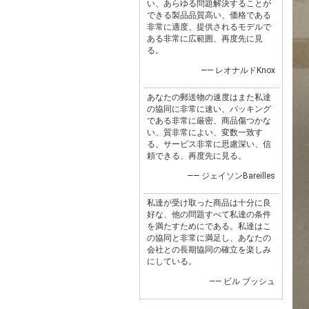
い、あらゆる問題解決することが
できる製品品質高い、価格である
非常に適度、提供されるモデルで
ある非常に広範囲、再度先に見
る。
—— レオナルドKnox
あなたの郵送物の速度はまた私達
の協同に非常に速い、パッキング
である非常に厳密、商品傷つかな
い、質非常によい、変数一致す
る、サービス非常に思慮深い、信
頼できる、再度先に見る。
—— ジェイソンBareilles
私達が受け取った商品は十分に良
好な、他の問題すべて私達の条件
を満たすためにである。私達はこ
の協同と非常に満足し、あなたの
会社との長期協同の確立を楽しみ
にしている。
—— ビル ブッシュ