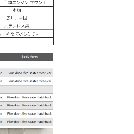
、自動エンジン マウント
本物
広州、中国
ステンレス鋼
り止めを防水しなさい