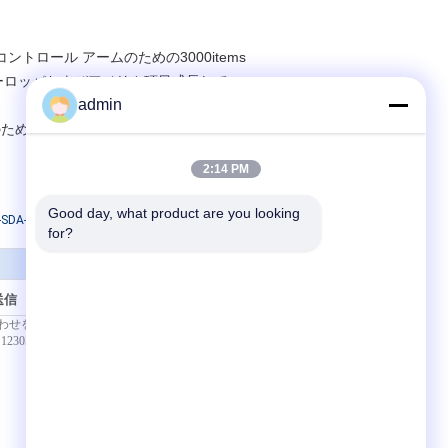
ロール アームのための3000items
ーロッパおよびアメリカ項目成長して。
admin
の100-500 PCである。
2:14 PM
Good day, what product are you looking 
0-SDA-A01エンジン マウント
for?
送信