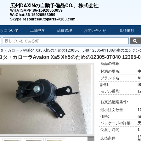
広州DAXINの自動予備品CO.、株式会社
WHATSAPP:
86-15920553059
WeChat:86-15920553059
Skype:
resourceautoparts@163.com
ちについて
工場見学
品質管理
お問い合わせ
見積依頼
タ・カローラAvalon Xa5 Xh5のための12305-0T040 12305-0Y100の車のエンジ
タ・カローラAvalon Xa5 Xh5のための12305-0T040 123
商品の詳細:
起源の場所:
ブランド名:
A
証明:
I
モデル番号:
1
お支払配送条件:
最小注文数量:
1
価格:
n
パッケージの詳細:
受渡し時間:
1
T
支払条件:
M