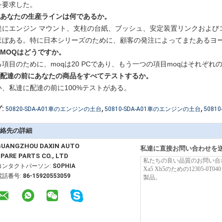
を要求した。
2:あなたの生産ラインは何であるか。
達にエンジン マウント、支柱の台紙、ブッシュ、安定装置リンクおよびコント
ほぼある。特に日本シリーズのために、顧客の発注によってまたあるヨ
:MOQはどうですか。
項目のために、moqは20 PCであり、もう一つの項目moqはそれぞれのため
4:配達の前にあなたの商品をすべてテストするか。
い、私達に配達の前に100%テストがある。
,
,
:
50820-SDA-A01車のエンジンの土台
50810-SDA-A01車のエンジンの土台
5081
絡先の詳細
GUANGZHOU DAXIN AUTO
私達に直接お問い合わせを
PARE PARTS CO., LTD
コンタクトパーソン:
SOPHIA
電話番号:
86-15920553059