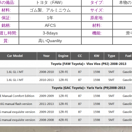
車の備品:
トヨタ（FAW）
タイプ:
本物の
材料:
ゴム製、アルミニウム
サイズ:
保証:
1年
原産地:
銘柄:
AFCS
材料:
渡し時間:
3-8days
機能:
滑
質:
高いQuanlity