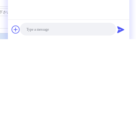
連絡先
0車のエンジンの土台
210 12371-0L020 トヨタヒルクスVIIIピック
ンマウント
Photo
0 12305-31070 12305-31080 2016年の
0用のエンジンマウント
Video Call
お問い合わせ
Audio Call
30の予備品の後
お問い合わせ
引金 を 求め て くださ
耐える日本車
い
輪
E-Mail
センブリ自動
サイトマップ
030
携帯サイト
-42010の