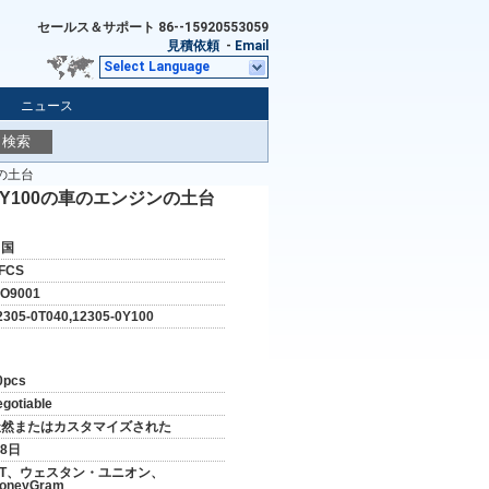
セールス＆サポート
86--15920553059
見積依頼
-
Email
Select Language
ニュース
検索
ンの土台
05-0Y100の車のエンジンの土台
中国
FCS
SO9001
2305-0T040,12305-0Y100
0pcs
egotiable
天然またはカスタマイズされた
-8日
/T、ウェスタン・ユニオン、
oneyGram