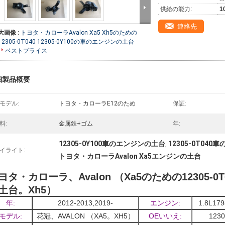
供給の能力:
1
連絡先
大画像 :
トヨタ・カローラAvalon Xa5 Xh5のための
12305-0T040 12305-0Y100の車のエンジンの土台
ベストプライス
細製品概要
モデル:
トヨタ・カローラE12のため
保証:
料:
金属鉄+ゴム
年:
12305-0Y100車のエンジンの土台
12305-0T04
,
イライト:
トヨタ・カローラAvalon Xa5エンジンの土台
ヨタ・カローラ、Avalon （Xa5のための12305-0T0
土台。Xh5）
年:
2012-2013,2019-
エンジン:
1.8L17
モデル:
花冠、AVALON （XA5。XH5）
OEいいえ:
1230