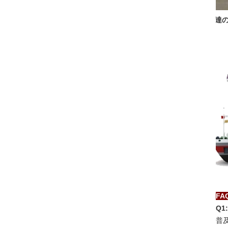
私達
FA
Q
普