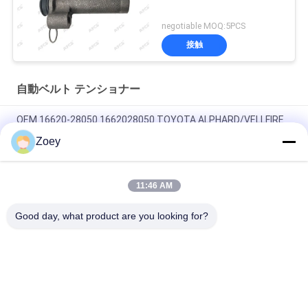
negotiable MOQ:5PCS
接触
自動ベルト テンショナー
OEM 16620-28050 1662028050 TOYOTA ALPHARD/VELLFIRE
のためのベルトストレッサー (H2)4
Zoey
54.90mm 外径 マズダスピード 6 7 槽のオルターネーター
11:46 AM
OEM 37322-04330 3732204330 KIA PICANTO III (TA) 1用のテン
ションアイドルポリー0
Good day, what product are you looking for?
人気カテゴリ
すべて
ランド ローバーの懸
自動懸濁液の部品
濁液の部品