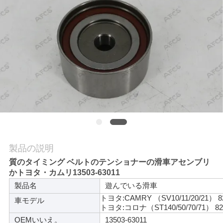
学
品
質
管
理
お
製品の説明
問
質のタイミング ベルトのテンショナーの滑車アセンブリ
い
かトヨタ・カムリ13503-63011
製品名
遊んでいる滑車
合
トヨタ:CAMRY （SV10/11/20/21） 8
車モデル
トヨタ:コロナ（ST140/50/70/71） 82
わ
OEMいいえ。
13503-63011