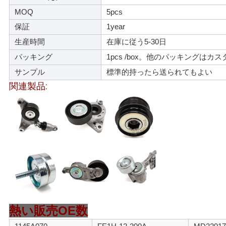
せ
MOQ
5pcs
保証
1year
生産時間
在庫に従う5-30日
ニ
パッキング
1pcs /box。他のパッキングはカ
ュ
サンプル
標準的持ったら送られてもよい
ー
関連製品:
ス
引
金
を
求
熱い販売OE数
め