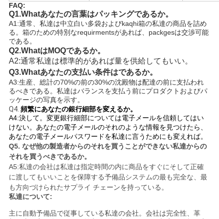
イ
FAQ:
Q1.What
あなたの言葉はパッキングであるか。
バ
A1:通常、私達は中立白い多袋およびkaqhi箱の私達の商品を詰め
る。箱のための特別なrequirmentsがあれば、packgesは交渉可能
シ
である。
Q2.Whatは
MOQである
か。
ー
A2:通常私達は標準的があれば量を供給してもいい。
Q3.What
あなたの支払い条件はであるか。
ポ
A3:生産、総計の70%の前の30%の沈殿物は配達の前に支払われ
るべきである。
私達はバランスを支払う前にプロダクトおよびパ
リ
ッケージの写真を示す。
Q4.
頻繁にあなたの銀行細部を変えるか。
シ
A4:決して。変更銀行細部については電子メールを信頼してはい
けない。
あなたの電子メールのそれのような情報を見つけたら、
ー
あなたの電子メールパスワードを私達に言うためにも変えれば。
Q5.
なぜ他の製造者からのそれを買うことができない私達からの
それを買うべきであるか。
A5:私達の会社は私達は指定時間の内に商品をすぐにそして正確
に渡してもいいことを保障する予備品システムの最も完全な、最
も方向づけられたサプライ チェーンを持っている。
私達について:
主に自動予備品で従事している私達の会社。会社は完全性、革