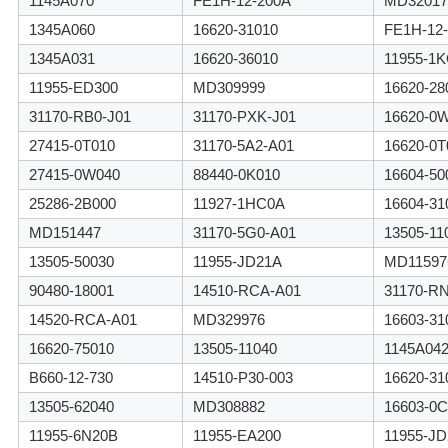
1145A070
FE1H-12-200A
MD32017
て
1345A060
16620-31010
FE1H-12-
1345A031
16620-36010
11955-1
く
11955-ED300
MD309999
16620-28
だ
31170-RB0-J01
31170-PXK-J01
16620-0
27415-0T010
31170-5A2-A01
16620-0T
さ
27415-0W040
88440-0K010
16604-50
い
25286-2B000
11927-1HC0A
16604-31
MD151447
31170-5G0-A01
13505-11
地
13505-50030
11955-JD21A
MD11597
90480-18001
14510-RCA-A01
31170-R
図
14520-RCA-A01
MD329976
16603-31
16620-75010
13505-11040
1145A04
プ
B660-12-730
14510-P30-003
16620-31
13505-62040
MD308882
16603-0C
ラ
11955-6N20B
11955-EA200
11955-J