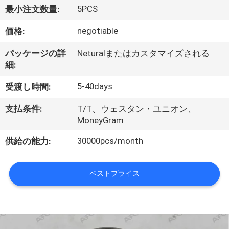
5PCS
最小注文数量:
私
negotiable
価格:
た
ち
パッケージの詳
Neturalまたはカスタマイズされる
細:
に
5-40days
受渡し時間:
つ
支払条件:
T/T、ウェスタン・ユニオン、
い
MoneyGram
て
30000pcs/month
供給の能力:
工
ベストプライス
場
見