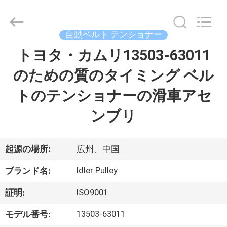
2021
-
2026
GUANGZHOU
DAXIN
自動ベルト テンショナー
AUTO
SPARE
トヨタ・カムリ13503-63011
ホ
PARTS
CO.,
LTD.
のための質のタイミング ベル
ー
All
Rights
Reserved.
トのテンショナーの滑車アセ
ム
ンブリ
製
品
起源の場所:
広州、中国
Idler Pulley
ブランド名:
動
ISO9001
証明:
画
13503-63011
モデル番号: